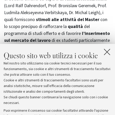
(Lord
Ralf Dahrendorf
, Prof. Bronislaw Geremek, Prof.
Ludmila Alekseyevna Verbitskaya, Dr.
Michal Leigh
), i
quali forniscono
stimoli alle attività del Master
con
lo scopo precipuo di rafforzare la
qualità
del
programma di studi offerto e di favorire
l’inserimento
sul mercato del lavoro
di ex studenti particolarmente
meritevoli.
Questo sito web utilizza i cookie
Lord
Dahrendorf
era anche uno dei più eminenti
Nel nostro sito utilizziamo sia cookie tecnici necessari per il suo
membri dello
Europe and the Balkans International
funzionamento, sia cookie e altri strumenti di tracciamento facoltativi
Netwrok
.
che potrai attivare solo con il tuo consenso.
Cookie e altri strumenti di tracciamento facoltativi sono usati per
analisi statistiche, misure sull'efficacia della comunicazione
istituzionale e analisi dei comportamenti degli utenti.
Se chiudi questo banner continuerai la navigazione solo con i cookie
necessari.
Archivio
Puoi esprimere il consenso sui cookie facoltativi attivando l'opzione