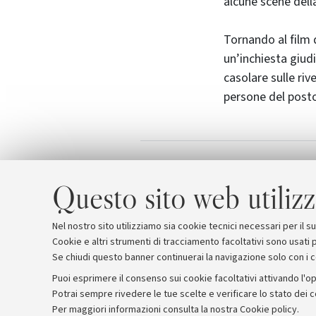
alcune scene dell
Tornando al film d
un’inchiesta giud
casolare sulle riv
persone del post
Le stelle, il ta
Allegati
Questo sito web utilizz
Nel nostro sito utilizziamo sia cookie tecnici necessari per il 
Cookie e altri strumenti di tracciamento facoltativi sono usati p
Se chiudi questo banner continuerai la navigazione solo con i 
Puoi esprimere il consenso sui cookie facoltativi attivando l'op
Potrai sempre rivedere le tue scelte e verificare lo stato dei 
Archivio
Comunicati stampa
Redazione
Rassegna 
Per maggiori informazioni
consulta la nostra Cookie policy
.