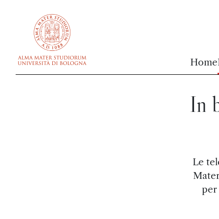
vai al contenuto della pagina
vai al menu di navigazione
Home
In 
Le te
Mater
per