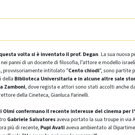
questa volta si è inventato il prof. Degan
. La sua nuova pe
nei panni di un docente di filosofia, l’attore e modello isra
m, provvisoriamente intitolato "
Cento chiodi
", sono partite 
i della
Biblioteca Universitaria e in alcune altre sale sto
via Zamboni
, dove regista e attori sono stati accolti anche d
rettore della Cineteca, Gianluca Farinelli.
i Olmi confermano il recente interesse del cinema per 
tro
Gabriele
Salvatores
aveva portato la sua troupe in via Ac
ora più di recente,
Pupi Avati
aveva ambientato al Dipartimen