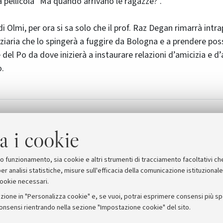
a pellicola "Ma quando arrivano le ragazze?".
i Olmi, per ora si sa solo che il prof. Raz Degan rimarrà intr
iziaria che lo spingerà a fuggire da Bologna e a prendere pos
e del Po da dove inizierà a instaurare relazioni d’amicizia e 
o.
lento, le passioni, l'assoluto: Pupi Avati racconta la Lo
a i cookie
suo funzionamento, sia cookie e altri strumenti di tracciamento facoltativi ch
er analisi statistiche, misure sull'efficacia della comunicazione istituzional
cookie necessari.
zione in "Personalizza cookie" e, se vuoi, potrai esprimere consensi più spec
consensi rientrando nella sezione "Impostazione cookie" del sito.
stampa