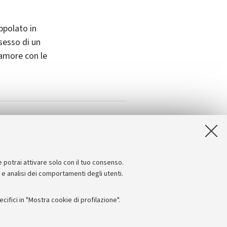
appolato in
sesso di un
d’amore con le
iano del suo ultimo film
e potrai attivare solo con il tuo consenso.
e e analisi dei comportamenti degli utenti.
ifici in "Mostra cookie di profilazione".
Seguici su: