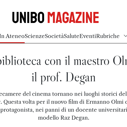
Unibo
Magazine
In Ateneo
Scienze
Società
Salute
Eventi
Rubriche
biblioteca con il maestro Ol
il prof. Degan
lecamere del cinema tornano nei luoghi storici del
. Questa volta per il nuovo film di Ermanno Olmi 
 protagonista, nei panni di un docente universitario
modello Raz Degan.