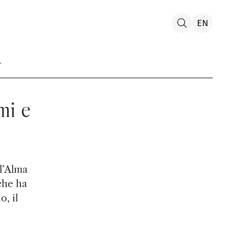
EN
mi e
l’Alma
che ha
, il