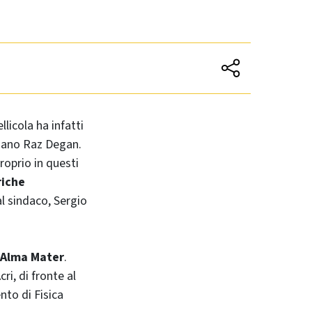
llicola ha infatti
eliano Raz Degan.
proprio in questi
riche
al sindaco, Sergio
l’Alma Mater
.
ri, di fronte al
to di Fisica