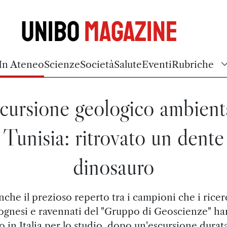
Unibo
Magazine
In Ateneo
Scienze
Società
Salute
Eventi
Rubriche
cursione geologico ambient
 Tunisia: ritrovato un dente
dinosauro
nche il prezioso reperto tra i campioni che i ricer
ognesi e ravennati del "Gruppo di Geoscienze" h
o in Italia per lo studio, dopo un'escursione durat