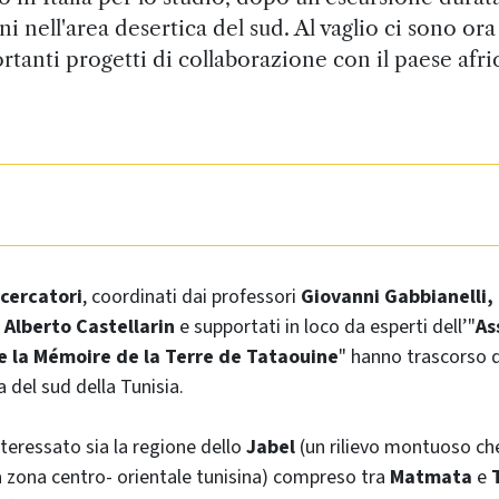
ni nell'area desertica del sud. Al vaglio ci sono ora 
rtanti progetti di collaborazione con il paese afri
icercatori
, coordinati dai professori
Giovanni Gabbianelli, 
 Alberto Castellarin
e supportati in loco da esperti dell’"
As
e la Mémoire de la Terre de Tataouine
" hanno trascorso d
a del sud della Tunisia.
nteressato sia la regione dello
Jabel
(un rilievo montuoso che
a zona centro- orientale tunisina) compreso tra
Matmata
e