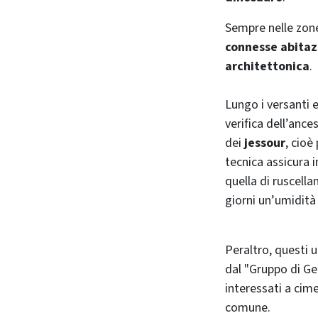
Sempre nelle zone 
connesse abitaz
architettonica
.
Lungo i versanti e
verifica dell’anc
dei
jessour
, cioè
tecnica assicura 
quella di ruscell
giorni un’umidità
Peraltro, questi 
dal "Gruppo di Geo
interessati a cim
comune.