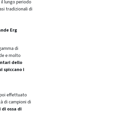
 il lungo periodo
asi tradizionali di
ande Erg
a gamma di
ide e molto
ntari dello
ui spiccano i
 poi effettuato
à di campioni di
 di ossa di