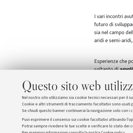
I vari incontri av
futuro di sviluppa
sia nel campo dell
aridi e semi-arid
Esperienze che po
soltanto di
ampli
di preparare futur
Questo sito web utilizz
problemi così div
anche in rapporto
Nel nostro sito utilizziamo sia cookie tecnici necessari per il 
Cookie e altri strumenti di tracciamento facoltativi sono usati p
Se chiudi questo banner continuerai la navigazione solo con i 
Puoi esprimere il consenso sui cookie facoltativi attivando l'op
Potrai sempre rivedere le tue scelte e verificare lo stato dei 
Archivio
Comunicati stampa
Redazione
Rassegna 
Per maggiori informazioni
consulta la nostra Cookie policy
.