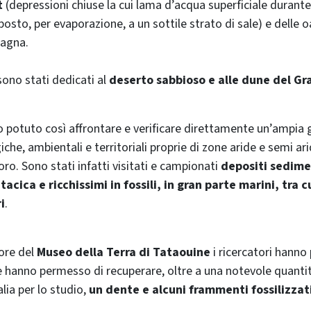
t
(depressioni chiuse la cui lama d’acqua superficiale durante
l posto, per evaporazione, a un sottile strato di sale) e delle o
tagna.
sono stati dedicati al
deserto sabbioso e alle dune del Gr
no potuto così affrontare e verificare direttamente un’ampi
che, ambientali e territoriali proprie di zone aride e semi ar
loro. Sono stati infatti visitati e campionati
depositi sedime
tacica e ricchissimi in fossili, in gran parte marini, tra c
i
.
tore del
Museo della Terra di Tataouine
i ricercatori hanno
hanno permesso di recuperare, oltre a una notevole quantit
talia per lo studio,
un dente e alcuni frammenti fossilizzati