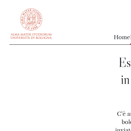
vai al contenuto della pagina
vai al menu di navigazione
Home
Es
in
C'è a
bol
inviat