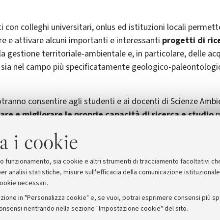
uti con colleghi universitari, onlus ed istituzioni locali permet
re e attivare alcuni importanti e interessanti
progetti di ric
a gestione territoriale-ambientale e, in particolare, delle ac
i, sia nel campo più specificatamente geologico-paleontologi
tranno consentire agli studenti e ai docenti di Scienze Ambi
are e migliorare le proprie capacità di ricerca e studio
m
i professionisti in Scienze Ambientali in grado di affrontare
a i cookie
ersi da quanto normalmente sviluppato in Italia e oggi di par
 alle
variazioni climatiche in atto
.
suo funzionamento, sia cookie e altri strumenti di tracciamento facoltativi ch
er analisi statistiche, misure sull'efficacia della comunicazione istituzional
cookie necessari.
zione in "Personalizza cookie" e, se vuoi, potrai esprimere consensi più spec
consensi rientrando nella sezione "Impostazione cookie" del sito.
stampa