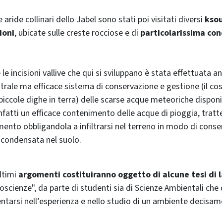
aride collinari dello Jabel sono stati poi visitati diversi
ksou
ioni
, ubicate sulle creste rocciose e di
particolarissima co
 le incisioni vallive che qui si sviluppano è stata effettuata 
estrale ma efficace sistema di conservazione e gestione (il c
 piccole dighe in terra) delle scarse acque meteoriche disponi
infatti un efficace contenimento delle acque di pioggia, trat
amento obbligandola a infiltrarsi nel terreno in modo di conse
 condensata nel suolo.
ultimi
argomenti costituiranno oggetto di alcune tesi di 
scienze", da parte di studenti sia di Scienze Ambientali che d
entarsi nell’esperienza e nello studio di un ambiente decisa