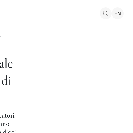
EN
ale
 di
catori
anno
a dieci