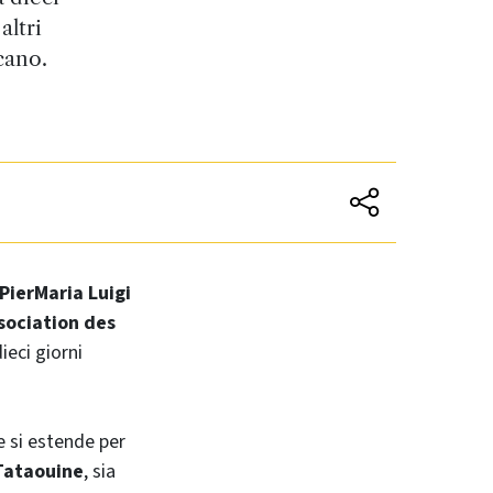
altri
cano.
PierMaria Luigi
sociation des
ieci giorni
 si estende per
Tataouine
, sia