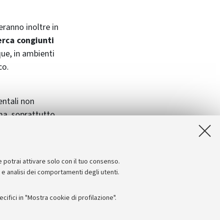
teranno inoltre in
erca congiunti
que, in ambienti
co.
entali non
a, soprattutto,
 tematiche e
ticolare interesse
e potrai attivare solo con il tuo consenso.
e e analisi dei comportamenti degli utenti.
ifici in "Mostra cookie di profilazione".
Seguici su: