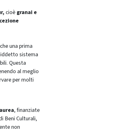
r,
cioè
granai e
ncezione
anche una prima
osiddetto sistema
bili. Questa
tenendo al meglio
rvare per molti
laurea
, finanziate
i Beni Culturali,
mente non