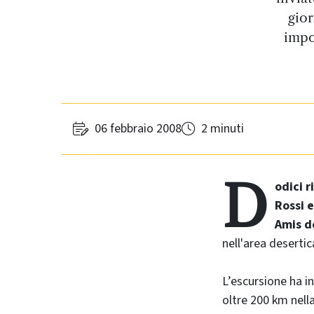
gior
impo
06 febbraio 2008
2 minuti
D
odici r
Rossi e
Amis d
nell'area desertic
L’escursione ha i
oltre 200 km nell