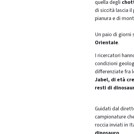
quella degli
chot
di siccità lascia i
pianura e di mon
Un paio di giorni 
Orientale
.
I ricercatori han
condizioni geologi
differenziate fra 
Jabel, di età cre
resti di dinosaur
Guidati dal diret
campionature che 
roccia inviati in I
dinosauro
.