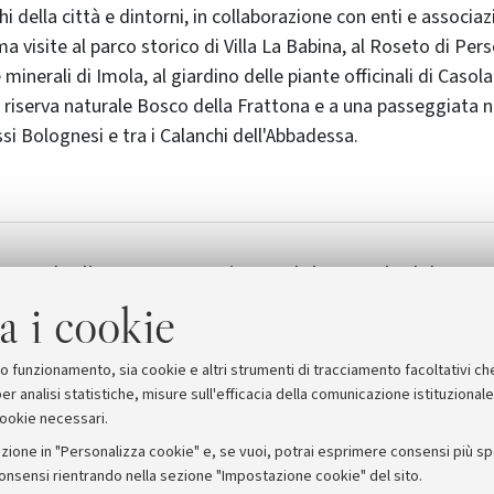
i della città e dintorni, in collaborazione con enti e associazi
visite al parco storico di Villa La Babina, al Roseto di Perso
minerali di Imola, al giardino delle piante officinali di Casola
a riserva naturale Bosco della Frattona e a una passeggiata n
si Bolognesi e tra i Calanchi dell'Abbadessa.
amma degli appuntamenti
Il decennale del Corso 
ornamentale e tutela 
a i cookie
suo funzionamento, sia cookie e altri strumenti di tracciamento facoltativi ch
er analisi statistiche, misure sull'efficacia della comunicazione istituzional
cookie necessari.
zione in "Personalizza cookie" e, se vuoi, potrai esprimere consensi più spec
consensi rientrando nella sezione "Impostazione cookie" del sito.
stampa