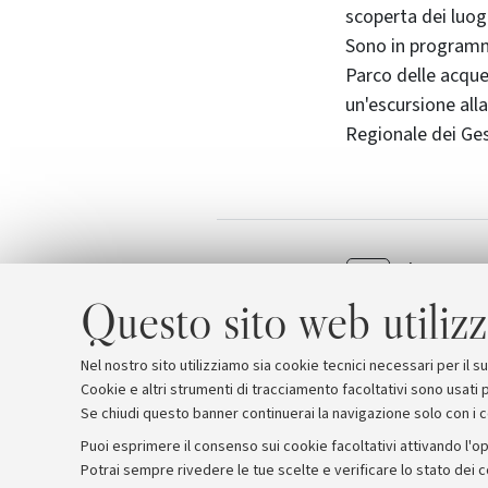
scoperta dei luogh
Sono in programma 
Parco delle acque 
un'escursione all
Regionale dei Ges
Il progr
Allegati
[916.1 KB]
Questo sito web utilizz
Nel nostro sito utilizziamo sia cookie tecnici necessari per il 
Cookie e altri strumenti di tracciamento facoltativi sono usati p
Se chiudi questo banner continuerai la navigazione solo con i 
Puoi esprimere il consenso sui cookie facoltativi attivando l'op
Potrai sempre rivedere le tue scelte e verificare lo stato dei 
Archivio
Comunicati stampa
Redazione
Rassegna 