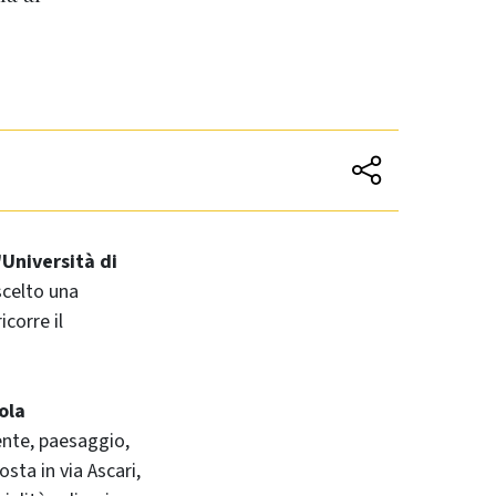
'Università di
scelto una
corre il
ola
ente, paesaggio,
osta in via Ascari,