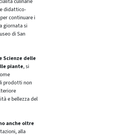
ialità culinarie
re didattico-
 per continuare i
a giornata si
Museo di San
e Scienze delle
lle piante
, si
 come
di prodotti non
lteriore
ità e bellezza del
no anche oltre
tazioni, alla