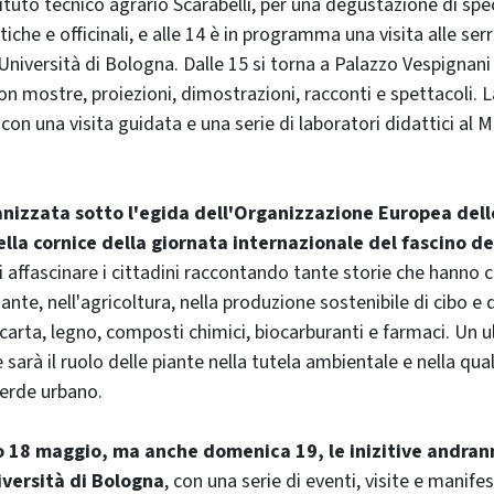
tituto tecnico agrario Scarabelli, per una degustazione di spec
che e officinali, e alle 14 è in programma una visita alle ser
Università di Bologna. Dalle 15 si torna a Palazzo Vespignani
n mostre, proiezioni, dimostrazioni, racconti e spettacoli. L
 con una visita guidata e una serie di laboratori didattici al 
ganizzata sotto l'egida dell'Organizzazione Europea dell
lla cornice della giornata internazionale del fascino de
di affascinare i cittadini raccontando tante storie che hanno
ante, nell'agricoltura, nella produzione sostenibile di cibo e 
carta, legno, composti chimici, biocarburanti e farmaci. Un u
arà il ruolo delle piante nella tutela ambientale e nella qual
verde urbano.
o 18 maggio, ma anche domenica 19, le inizitive andran
niversità di Bologna
, con una serie di eventi, visite e manifes