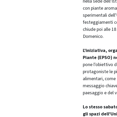
nella sede dell'Is
con piante aromati
sperimentali dell'
festeggiamenti co
chiude poi alle 18
Domenico.
L'iniziativa, or
Piante (EPSO) ne
pone l'obiettivo 
protagoniste le pi
alimentari, come 
messaggio chiave s
paesaggio e del 
Lo stesso sabat
gli spazi dell'U