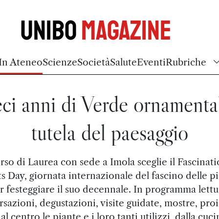
Unibo
Magazine
In Ateneo
Scienze
Società
Salute
Eventi
Rubriche
ci anni di Verde ornamenta
tutela del paesaggio
orso di Laurea con sede a Imola sceglie il Fascinati
s Day, giornata internazionale del fascino delle p
r festeggiare il suo decennale. In programma lettu
sazioni, degustazioni, visite guidate, mostre, pro
al centro le piante e i loro tanti utilizzi, dalla cuci