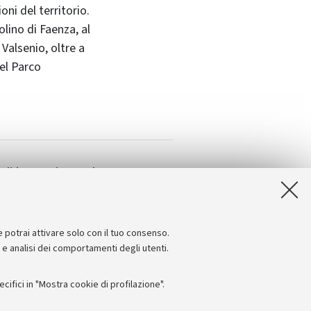
oni del territorio.
lino di Faenza, al
 Valsenio, oltre a
el Parco
di laurea in Verde
del paesaggio
e potrai attivare solo con il tuo consenso.
e e analisi dei comportamenti degli utenti.
ifici in "Mostra cookie di profilazione".
Seguici su: