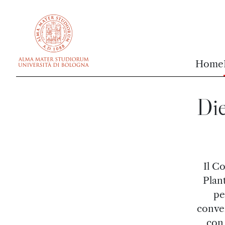
vai al contenuto della pagina
vai al menu di navigazione
Home
Die
Il C
Plant
pe
conver
con 