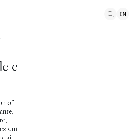
EN
le e
on of
iante,
re,
iezioni
na ai