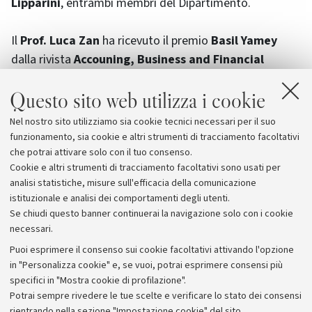
Lipparini
, entrambi membri del Dipartimento.
Il
Prof. Luca Zan
ha ricevuto il premio
Basil Yamey
dalla rivista
Accouning, Business and Financial
History
per il migliore articolo pubblicato nel 2007,
Questo sito web utilizza i cookie
titolo del lavoro, "
Controlling expenditures, or the
slow emergence of costing at the Venice Arsenal,
Nel nostro sito utilizziamo sia cookie tecnici necessari per il suo
1586-1633".
Ne è coautore il
prof. Stefano Zambon
funzionamento, sia cookie e altri strumenti di tracciamento facoltativi
dell'Università di Ferrara.
che potrai attivare solo con il tuo consenso.
Cookie e altri strumenti di tracciamento facoltativi sono usati per
analisi statistiche, misure sull'efficacia della comunicazione
istituzionale e analisi dei comportamenti degli utenti.
Se chiudi questo banner continuerai la navigazione solo con i cookie
necessari.
Archivio
Puoi esprimere il consenso sui cookie facoltativi attivando l'opzione
in "Personalizza cookie" e, se vuoi, potrai esprimere consensi più
Comunicati stampa
specifici in "Mostra cookie di profilazione".
Redazione
Potrai sempre rivedere le tue scelte e verificare lo stato dei consensi
rientrando nella sezione "Impostazione cookie" del sito.