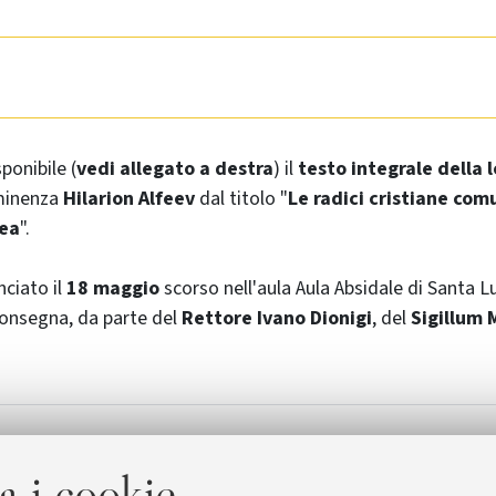
ponibile (
vedi
allegato a destra
) il
testo integrale della 
minenza
Hilarion
Alfeev
dal titolo "
Le radici cristiane comu
ea
".
nciato il
18 maggio
scorso nell'aula Aula Absidale di Santa Lu
consegna, da parte del
Rettore Ivano Dionigi
, del
Sigillum
agistrale
Evento
[52.5 KB]
a i cookie