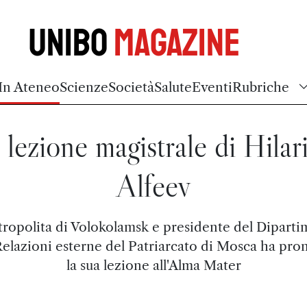
Unibo
Magazine
In Ateneo
Scienze
Società
Salute
Eventi
Rubriche
 lezione magistrale di Hilar
Alfeev
tropolita di Volokolamsk e presidente del Dipart
Relazioni esterne del Patriarcato di Mosca ha pro
la sua lezione all'Alma Mater