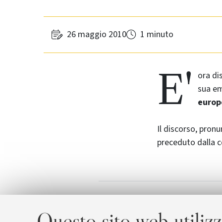
26 maggio 2010
1 minuto
E'
ora dis
sua e
europ
Il discorso, pronu
preceduto dalla 
Lezione m
Allegati
Questo sito web utilizz