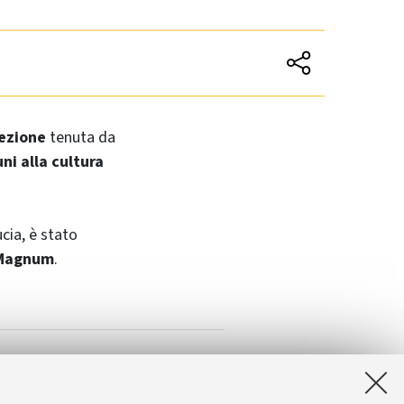
lezione
tenuta da
ni alla cultura
cia, è stato
 Magnum
.