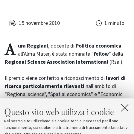
15 novembre 2010
1 minuto
Aura Reggiani
, docente di
Politica economica
all'Alma Mater, è stata nominata "
fellow
" della
Regional Science Association International
(Rsai).
Il premio viene conferito a riconoscimento di
lavori di
ricerca particolarmente rilevanti
nall'ambito di
"
Regional science
", "
Spatial economics
" e "
Economic
geography
".
Questo sito web utilizza i cookie
Aura Reggiani è la
prima docente italiana
e
prima
Nel nostro sito utilizziamo sia cookie tecnici necessari per il suo
donna in Europa
ad aggiudicarsi il prestigioso
funzionamento, sia cookie e altri strumenti di tracciamento facoltativi