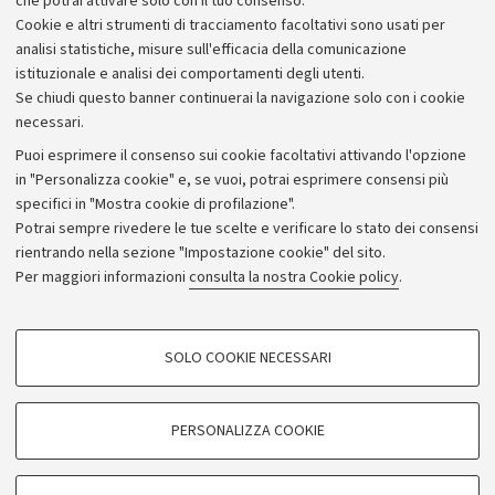
riconoscimento.
che potrai attivare solo con il tuo consenso.
Cookie e altri strumenti di tracciamento facoltativi sono usati per
analisi statistiche, misure sull'efficacia della comunicazione
istituzionale e analisi dei comportamenti degli utenti.
Se chiudi questo banner continuerai la navigazione solo con i cookie
necessari.
Archivio
Puoi esprimere il consenso sui cookie facoltativi attivando l'opzione
in "Personalizza cookie" e, se vuoi, potrai esprimere consensi più
Comunicati stampa
specifici in "Mostra cookie di profilazione".
Redazione
Potrai sempre rivedere le tue scelte e verificare lo stato dei consensi
rientrando nella sezione "Impostazione cookie" del sito.
Rassegna stampa
Per maggiori informazioni
consulta la nostra Cookie policy
.
Seguici su:
COOKIE DI PROFILAZIONE - FACOLTATIVI
SOLO COOKIE NECESSARI
Si tratta di cookie utilizzati per analizzare le caratteristiche della navigazione
degli utenti, creare profili in base al loro comportamento sul sito, per analisi
di marketing.
PERSONALIZZA COOKIE
© Copyright 2026 - ALMA MATER STUDIORUM - Università di
Mostra cookie di profilazione
Bologna - Via Zamboni, 33 - 40126 Bologna - PI: 01131710376 -
Google/Youtube Video
CF: 80007010376