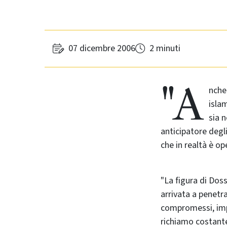
07 dicembre 2006
2 minuti
"A
nche
isla
sia 
anticipatore degl
che in realtà è o
"La figura di Dos
arrivata a penetra
compromessi, impe
richiamo costante 