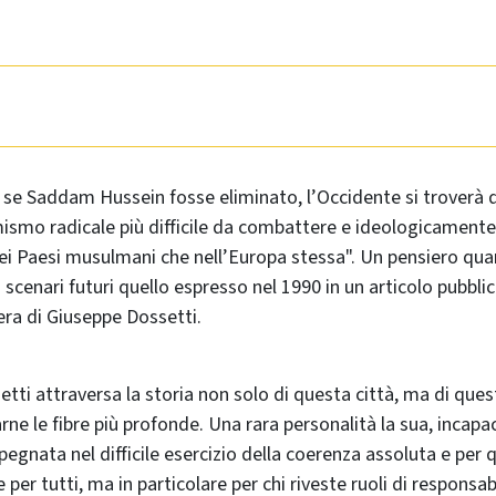
 se Saddam Hussein fosse eliminato, l’Occidente si troverà d
mismo radicale più difficile da combattere e ideologicamente 
nei Paesi musulmani che nell’Europa stessa". Un pensiero qu
i scenari futuri quello espresso nel 1990 in un articolo pubb
pera di Giuseppe Dossetti.
setti attraversa la storia non solo di questa città, ma di que
rne le fibre più profonde. Una rara personalità la sua, incapa
gnata nel difficile esercizio della coerenza assoluta e per 
per tutti, ma in particolare per chi riveste ruoli di responsabi