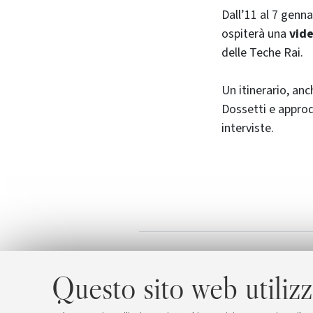
Dall’11 al 7 genn
ospiterà una
vid
delle Teche Rai.
Un itinerario, an
Dossetti e approd
interviste.
Brochure
Allegati
Questo sito web utilizz