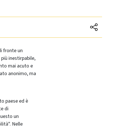
i fronte un
più inestirpabile,
anto mai acuto e
licato anonimo, ma
sto paese ed è
ce di
questo un
lità". Nelle