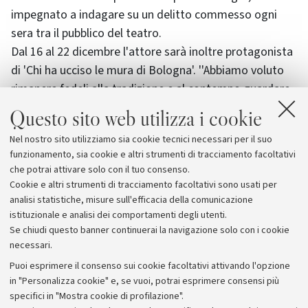
impegnato a indagare su un delitto commesso ogni
sera tra il pubblico del teatro.
Dal 16 al 22 dicembre l'attore sarà inoltre protagonista
di 'Chi ha ucciso le mura di Bologna'. ''Abbiamo voluto
rimanere fedeli alla tradizione e al contempo guardare
alle novita' - ha concluso Galdieri - per questo abbiamo
Questo sito web utilizza i cookie
deciso di ospitare spettacoli di musica, danza e prosa
Nel nostro sito utilizziamo sia cookie tecnici necessari per il suo
interpretati da artisti importanti come Aldo Giuffre',
funzionamento, sia cookie e altri strumenti di tracciamento facoltativi
Milva, Marco Columbro, Mariangela D'abbraccio e
che potrai attivare solo con il tuo consenso.
Alessandro Benvenuti''.
Cookie e altri strumenti di tracciamento facoltativi sono usati per
analisi statistiche, misure sull'efficacia della comunicazione
istituzionale e analisi dei comportamenti degli utenti.
Se chiudi questo banner continuerai la navigazione solo con i cookie
necessari.
Archivio
Puoi esprimere il consenso sui cookie facoltativi attivando l'opzione
in "Personalizza cookie" e, se vuoi, potrai esprimere consensi più
Comunicati stampa
specifici in "Mostra cookie di profilazione".