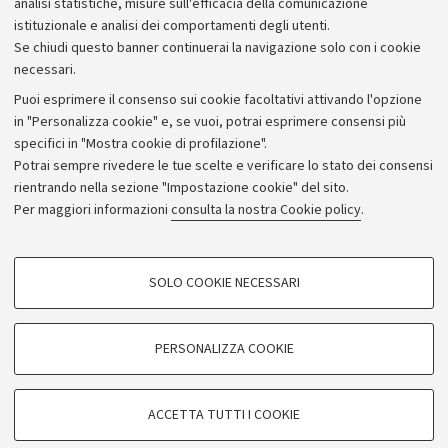
analisi statistiche, misure sull'efficacia della comunicazione
istituzionale e analisi dei comportamenti degli utenti.
Se chiudi questo banner continuerai la navigazione solo con i cookie
necessari.
Archivio
Puoi esprimere il consenso sui cookie facoltativi attivando l'opzione
in "Personalizza cookie" e, se vuoi, potrai esprimere consensi più
Comunicati stampa
specifici in "Mostra cookie di profilazione".
Redazione
Potrai sempre rivedere le tue scelte e verificare lo stato dei consensi
rientrando nella sezione "Impostazione cookie" del sito.
Rassegna stampa
Per maggiori informazioni
consulta la nostra Cookie policy
.
Seguici su:
COOKIE DI PROFILAZIONE - FACOLTATIVI
SOLO COOKIE NECESSARI
Si tratta di cookie utilizzati per analizzare le caratteristiche della navigazione
degli utenti, creare profili in base al loro comportamento sul sito, per analisi
di marketing.
PERSONALIZZA COOKIE
© Copyright 2026 - ALMA MATER STUDIORUM - Università di
Mostra cookie di profilazione
Bologna - Via Zamboni, 33 - 40126 Bologna - PI: 01131710376 -
Google/Youtube Video
CF: 80007010376
COOKIE TECNICI - NECESSARI
ACCETTA TUTTI I COOKIE
Facebook
Privacy
Note legali
Impostazioni Cookie
Si tratta di cookie tecnici utilizzati, a titolo esemplificativo, per il corretto