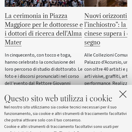
La cerimonia in Piazza
Nuovi orizzonti “
Maggiore per le dottoresse e
l’inchiostro”: la c
i dottori di ricerca dell'Alma
cinese supera i co
Mater
segno
In cinquecento, con tocco e toga,
Alle Collezioni Comunali
hanno celebrato la conclusione del
Palazzo d’Accursio, un
loro percorso di studio di dottorato. Le
con oltre 40 artisti e pi
foto e i discorsi pronunciati nel corso
arti visive, graffiti, arti
dell'evento dal Rettore Giovanni
performance. Realizzat
Molari, dalla giornalista scientifica
del progetto “ERC WRIT
Questo sito web utilizza i cookie
Elisabetta Tola e dal genetista Guido
dall’Università di Bolog
Barbujani
esposizione di questo g
Nel nostro sito utilizziamo sia cookie tecnici necessari per il suo
funzionamento, sia cookie e altri strumenti di tracciamento facoltativi
che potrai attivare solo con il tuo consenso.
Cookie e altri strumenti di tracciamento facoltativi sono usati per