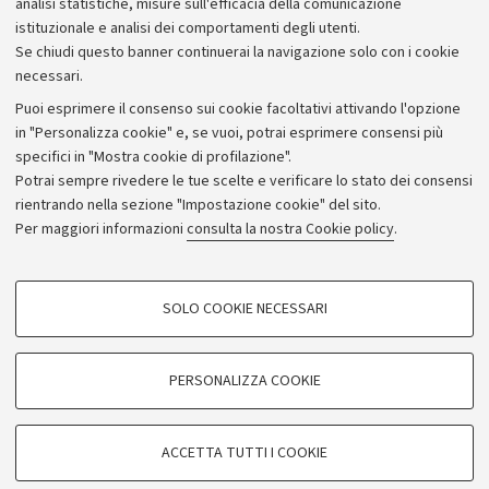
analisi statistiche, misure sull'efficacia della comunicazione
istituzionale e analisi dei comportamenti degli utenti.
Se chiudi questo banner continuerai la navigazione solo con i cookie
necessari.
Archivio
Puoi esprimere il consenso sui cookie facoltativi attivando l'opzione
in "Personalizza cookie" e, se vuoi, potrai esprimere consensi più
Comunicati stampa
specifici in "Mostra cookie di profilazione".
Redazione
Potrai sempre rivedere le tue scelte e verificare lo stato dei consensi
rientrando nella sezione "Impostazione cookie" del sito.
Rassegna stampa
Per maggiori informazioni
consulta la nostra Cookie policy
.
Seguici su:
COOKIE DI PROFILAZIONE - FACOLTATIVI
SOLO COOKIE NECESSARI
Si tratta di cookie utilizzati per analizzare le caratteristiche della navigazione
degli utenti, creare profili in base al loro comportamento sul sito, per analisi
di marketing.
PERSONALIZZA COOKIE
© Copyright 2026 - ALMA MATER STUDIORUM - Università di
Mostra cookie di profilazione
Bologna - Via Zamboni, 33 - 40126 Bologna - PI: 01131710376 -
Google/Youtube Video
CF: 80007010376
COOKIE TECNICI - NECESSARI
ACCETTA TUTTI I COOKIE
Facebook
Privacy
Note legali
Impostazioni Cookie
Si tratta di cookie tecnici utilizzati, a titolo esemplificativo, per il corretto