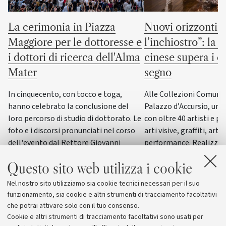
La cerimonia in Piazza
Nuovi orizzonti “
Maggiore per le dottoresse e
l’inchiostro”: la c
i dottori di ricerca dell'Alma
cinese supera i co
Mater
segno
In cinquecento, con tocco e toga,
Alle Collezioni Comunali
hanno celebrato la conclusione del
Palazzo d’Accursio, un
loro percorso di studio di dottorato. Le
con oltre 40 artisti e pi
foto e i discorsi pronunciati nel corso
arti visive, graffiti, arti
dell'evento dal Rettore Giovanni
performance. Realizzat
Molari, dalla giornalista scientifica
del progetto “ERC WRIT
Questo sito web utilizza i cookie
Elisabetta Tola e dal genetista Guido
dall’Università di Bolog
Barbujani
esposizione di questo g
Nel nostro sito utilizziamo sia cookie tecnici necessari per il suo
funzionamento, sia cookie e altri strumenti di tracciamento facoltativi
che potrai attivare solo con il tuo consenso.
Cookie e altri strumenti di tracciamento facoltativi sono usati per