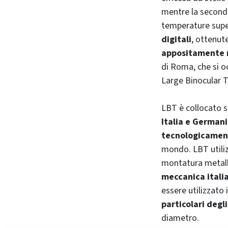
mentre la seconda
temperature super
digitali
, ottenut
appositamente r
di Roma, che si o
Large Binocular 
LBT è collocato 
Italia e German
tecnologicamente
mondo. LBT utili
montatura metall
meccanica itali
essere utilizzato
particolari degli
diametro.