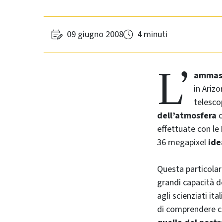
09 giugno 2008
4 minuti
L’
ammass
in Ariz
telesco
dell’atmosfera
c
effettuate con le
36 megapixel
ide
Questa particola
grandi capacità d
agli scienziati ital
di comprendere c