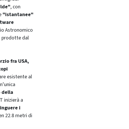
alde"
, con
Le
"istantanee"
ftware
rio Astronomico
 prodotte dal
rzio fra USA,
copi
are esistente al
un’unica
o della
 inizierà a
inguere i
en 22.8 metri di