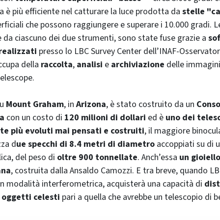
 è più efficiente nel catturare la luce prodotta da
stelle "c
ficiali che possono raggiungere e superare i 10.000 gradi. 
e da ciascuno dei due strumenti, sono state fuse grazie a
so
ealizzati
presso lo LBC
Survey Center
dell’INAF-Osservato
ccupa della
raccolta
,
analisi
e
archiviazione
delle immagini
Telescope
.
su
Mount Graham
, in
Arizona
, è stato costruito da un
Conso
ia
con un costo di
120 milioni di dollari
ed è
uno dei teles
 più evoluti mai pensati e costruiti
, il maggiore binocul
zza d
ue specchi di 8.4 metri di diametro
accoppiati su di 
ica, del peso di
oltre 900 tonnellate
. Anch’essa
un gioiell
ana
, costruita dalla Ansaldo Camozzi. E tra breve, quando LBT
 in modalità interferometrica, acquisterà una capacità di
dist
 oggetti celesti
pari a quella che avrebbe un telescopio di b