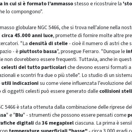
a in cui si è formato l’ammasso
stesso e ricostruire la
'sto
 che lo compongono".
masso globulare NGC 5466, che si trova nell’alone nella nost
i
circa 45.000 anni luce
, promette di fornire molte altre pr
cercatori. "La
densità di stelle
- cioè il numero di astri che s
pazio - è
piuttosto bassa
", prosegue Ferraro. "Dunque le
in
lle non dovrebbero essere frequenti. Tuttavia, anche in ques
 celesti del tutto particolari
che devono essersi formati a 
azionali e scontri fra due o più stelle". Lo studio di un sist
e
utili indicazioni
su come viene influenzata l’evoluzione dell
po di oggetti celesti può essere generato dalle
collisioni stel
 5466 è stata ottenuta dalla combinazione delle riprese de
ssa
" e "
Blu
" - strumenti che possono essere pensati come
p
afiche digitali
da
36 megapixel
ciascuna. La prima è sensib
 con
temperature superficiali "basse"
- circa 3.000 gradi c