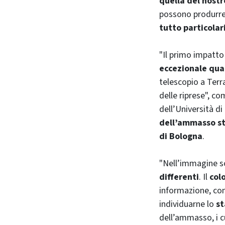
quella del nostr
possono produrre 
tutto particolar
"Il primo impatto
eccezionale qua
telescopio a Terr
delle riprese", 
dell’Università d
dell’ammasso st
di Bologna
.
"Nell’immagine so
differenti
. Il
col
informazione, co
individuarne lo
st
dell’ammasso, i c