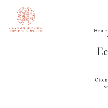
vai al contenuto della pagina
vai al menu di navigazione
Home
Ec
Ottenu
v