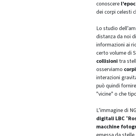
conoscere
l’epoc
dei corpi celesti
Lo studio dell’am
distanza da noi d
informazioni ai ri
certo volume di S
collisioni
tra ste
osserviamo
corpi
interazioni gravit
può quindi fornir
"vicine" o che ti
L’immagine di NGC
digitali LBC
"
Ro
macchine fotogr
emessa da stelle