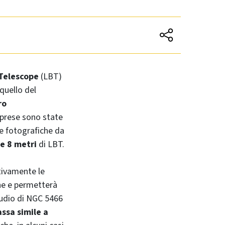
 Telescope
(LBT)
quello del
ro
iprese sono state
e fotografiche da
re 8 metri
di LBT.
tivamente le
ne e permetterà
tudio di NGC 5466
assa simile a