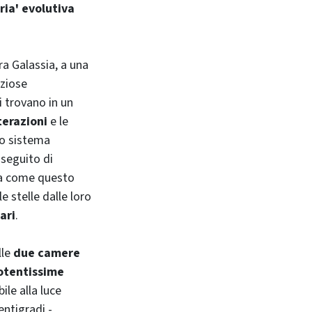
ria' evolutiva
ra Galassia, a una
eziose
i trovano in un
terazioni
e le
to sistema
seguito di
ema come questo
e stelle dalle loro
lari
.
lle
due camere
otentissime
ile alla luce
entigradi -