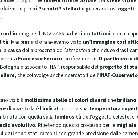
o Sole
e capire i
fenomeni di interazione tra stelle vicine
dei veri e propri
"scontri" stellari
e generare così
oggetti 
i
.
 con l’immagine di NGC5466 ha lasciato tutti noi a bocca ape
lità
. Mai prima d’ora avevamo visto
un’immagine così niti
a, a causa della presenza dell’atmosfera che riduce drastica
commenta
Francesco Ferraro
, professore del
Dipartimento d
i Bologna e associato INAF, responsabile del
progetto di stu
ellare
, che coinvolge anche ricercatori dell’
INAF-Osservato
no visibili
moltissime stelle di colori diversi
che
brillano
ore
di una stella è l’indicatore della sua
temperatura superf
mbinata con quella sulla
luminosità
dell’oggetto celeste, ci
adio evolutivo
. Ripetendo questo processo per le
migliaia 
ui dati sono stati raccolti con grande precisione dalle camer