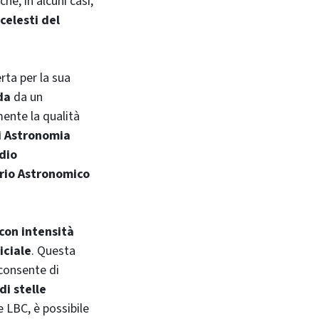
che, in alcuni casi,
celesti del
rta per la sua
da
da un
mente la qualità
i Astronomia
dio
rio Astronomico
 con intensità
iciale
. Questa
 consente di
di stelle
e LBC, è possibile