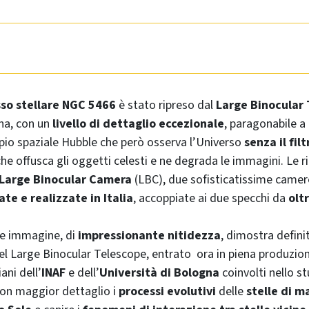
o stellare NGC 5466
è stato ripreso dal
Large Binocular
ona, con un
livello di dettaglio eccezionale
, paragonabile a 
pio spaziale
Hubble
che però osserva l’Universo
senza il filt
he offusca gli oggetti celesti e ne degrada le immagini. Le r
Large Binocular Camera
(LBC), due sofisticatissime camer
ate e realizzate in Italia
, accoppiate ai due specchi da
olt
re immagine, di
impressionante nitidezza
, dimostra defini
el
Large Binocular Telescope
, entrato ora in piena produzio
iani dell’
INAF
e dell’
Università di Bologna
coinvolti nello s
on maggior dettaglio i
processi evolutivi
delle
stelle di m