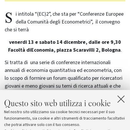
Si intitola “(EC)2”, che sta per “Conferenze Europee
della Comunità degli Econometrici”, il convegno
che si terrà
venerdi 13 e sabato 14 dicembre, dalle ore 9,30
Facoltà diEconomia, piazza Scaravilli 2, Bologna
.
Si tratta di una serie di conferenze internazionali
annuali di economia quantitativa ed econometria, con
lo scopo di forrnire un forum qualificato per ricercatori
giovani e meno giovani su temi di ricerca attuali e che
sono diversi di anno in anno. Il tema di quest'anno è:
Questo sito web utilizza i cookie
“
Scelta di modelli e loro valutazione”
Nel nostro sito utilizziamo sia cookie tecnici necessari per il suo
La conferenza è organizzata dal prof. Renzo Orsi del
funzionamento, sia cookie e altri strumenti di tracciamento facoltativi
dipartimento di Scienze economiche dell’Alma Mater.
che potrai attivare solo con il tuo consenso.