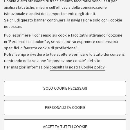
Cookie e altri strumenti di tracciamento facoltativi sono usati per
analisi statistiche, misure sull'efficacia della comunicazione
istituzionale e analisi dei comportamenti degli utenti.
Se chiudi questo banner continuerai la navigazione solo con i cookie
necessari.
Archivio
Puoi esprimere il consenso sui cookie facoltativi attivando l'opzione
in "Personalizza cookie" e, se vuoi, potrai esprimere consensi più
Comunicati stampa
specifici in "Mostra cookie di profilazione".
Redazione
Potrai sempre rivedere le tue scelte e verificare lo stato dei consensi
rientrando nella sezione "Impostazione cookie" del sito.
Rassegna stampa
Per maggiori informazioni
consulta la nostra Cookie policy
.
Seguici su:
COOKIE DI PROFILAZIONE - FACOLTATIVI
SOLO COOKIE NECESSARI
Si tratta di cookie utilizzati per analizzare le caratteristiche della navigazione
degli utenti, creare profili in base al loro comportamento sul sito, per analisi
di marketing.
PERSONALIZZA COOKIE
© Copyright 2026 - ALMA MATER STUDIORUM - Università di
Mostra cookie di profilazione
Bologna - Via Zamboni, 33 - 40126 Bologna - PI: 01131710376 -
Google/Youtube Video
CF: 80007010376
COOKIE TECNICI - NECESSARI
ACCETTA TUTTI I COOKIE