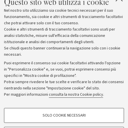
Questo sito web utilizza i cookie
Giuntina (1993) col titolo di Ritratti di famiglia.
Nel nostro sito utilizziamo sia cookie tecnici necessari per il suo
funzionamento, sia cookie e altri strumenti di tracciamento facoltativi
Per informazioni e prenotazioni: tel. 051.2911280 e-mail
che potrai attivare solo con il tuo consenso.
info@museoebraicobo.it
Cookie e altri strumenti di tracciamento facoltativi sono usati per
analisi statistiche, misure sull'efficacia della comunicazione
istituzionale e analisi dei comportamenti degli utenti.
Se chiudi questo banner continuerai la navigazione solo con i cookie
necessari.
Archivio
Puoi esprimere il consenso sui cookie facoltativi attivando l'opzione
in "Personalizza cookie" e, se vuoi, potrai esprimere consensi più
Comunicati stampa
specifici in "Mostra cookie di profilazione".
Redazione
Potrai sempre rivedere le tue scelte e verificare lo stato dei consensi
rientrando nella sezione "Impostazione cookie" del sito.
Rassegna stampa
Per maggiori informazioni
consulta la nostra Cookie policy
.
Seguici su:
COOKIE DI PROFILAZIONE - FACOLTATIVI
SOLO COOKIE NECESSARI
Si tratta di cookie utilizzati per analizzare le caratteristiche della navigazione
degli utenti, creare profili in base al loro comportamento sul sito, per analisi