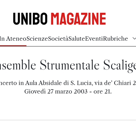
Unibo
Magazine
In Ateneo
Scienze
Società
Salute
Eventi
Rubriche
semble Strumentale Scalig
certo in Aula Absidale di S. Lucia, via de' Chiari 2
Giovedì 27 marzo 2003 - ore 21.