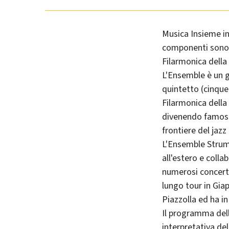
Musica Insieme in
componenti sono t
Filarmonica della 
L'Ensemble è un gr
quintetto (cinque 
Filarmonica della 
divenendo famoso 
frontiere del jazz
L'Ensemble Strume
all'estero e colla
numerosi concerti 
lungo
tour
in Giap
Piazzolla ed ha i
Il programma della
interpretativa de