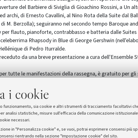
uverture del Barbiere di Siviglia di Gioachino Rossini, a Un al
 ed archi, di Ernesto Cavallini, al Nino Rota della Suite dal Ba
e di M. Berzolla); seguiranno nel secondo tempo Baroque and
er flauto, pianoforte, contrabbasso e batteria dalle Suites n
a celeberrima Rhapsody in Blue di George Gershwin (nell'elabo
Hellénique di Pedro Iturralde.
preceduto da una breve presentazione a cura dell'Ensemble 
er tutte le manifestazioni della rassegna, è gratuito per gli 
e non docente dell'Università di Bologna; gli inviti possono 
a i cookie
l Collegium Musicum Almae Matris in via Barberia n. 4, dal lun
 cui verrà svolto ciascun concerto (orario: dalle 10 alle 12).
ia dell'Ensemble
suo funzionamento, sia cookie e altri strumenti di tracciamento facoltativi ch
er analisi statistiche, misure sull'efficacia della comunicazione istituzional
cookie necessari.
zione in "Personalizza cookie" e, se vuoi, potrai esprimere consensi più spec
consensi rientrando nella sezione "Impostazione cookie" del sito.