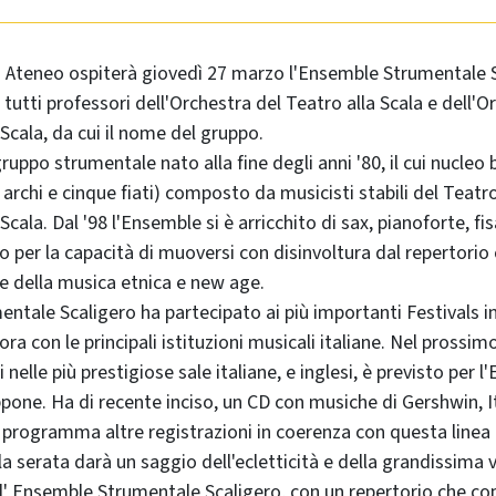
 Ateneo ospiterà giovedì 27 marzo l'Ensemble Strumentale Sc
utti professori dell'Orchestra del Teatro alla Scala e dell'O
Scala, da cui il nome del gruppo.
uppo strumentale nato alla fine degli anni '80, il cui nucleo 
archi e cinque fiati) composto da musicisti stabili del Teatro
Scala. Dal '98 l'Ensemble si è arricchito di sax, pianoforte, f
per la capacità di muoversi con disinvoltura dal repertorio cl
 e della musica etnica e
new age
.
ntale Scaligero ha partecipato ai più importanti Festivals in
bora con le principali istituzioni musicali italiane. Nel prossi
nelle più prestigiose sale italiane, e inglesi, è previsto per 
pone. Ha di recente inciso, un CD con musiche di Gershwin, I
n programma altre registrazioni in coerenza con questa linea
 serata darà un saggio dell'ecletticità e della grandissima v
ll' Ensemble Strumentale Scaligero, con un repertorio che cop