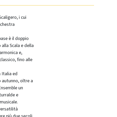
aligero, i cui
rchestra
base è il doppio
 alla Scala e della
isarmonica e,
assico, fino alle
 Italia ed
mo autunno, oltre a
l'Ensemble un
turralde e
 musicale.
ersatilità
re più due secoli