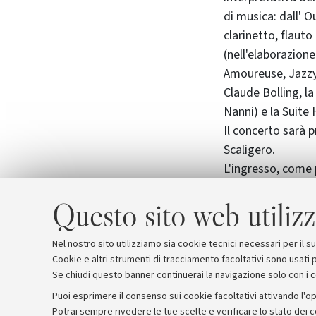
di musica: dall' O
clarinetto, flauto
(nell'elaborazion
Amoureuse, Jazzy p
Claude Bolling, l
Nanni) e la Suite 
Il concerto sarà 
Scaligero.
L'ingresso, come p
personale docente 
Questo sito web utilizz
presso la sede de
della settimana in
Allegato: biograf
Nel nostro sito utilizziamo sia cookie tecnici necessari per il 
Cookie e altri strumenti di tracciamento facoltativi sono usati p
Se chiudi questo banner continuerai la navigazione solo con i 
Puoi esprimere il consenso sui cookie facoltativi attivando l'op
Potrai sempre rivedere le tue scelte e verificare lo stato dei 