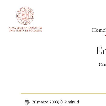
vai al contenuto della pagina
vai al menu di navigazione
Home
En
Con
26 marzo 2003
2 minuti