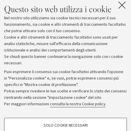
aderito con favore a questa iniziativa. E il prossimo
Questo sito web utilizza i cookie
passo lo compirà il Gruppo Nazionale di Bioingegneria
Nel nostro sito utilizziamo sia cookie tecnici necessari per il suo
ospitando a settembre, presso la scuola estiva 2003, un
funzionamento, sia cookie e altri strumenti di tracciamento facoltativi
incontro volto ad avviare concreti programmi di
che potrai attivare solo con il tuo consenso.
collaborazione.
Cookie e altri strumenti di tracciamento facoltativi sono usati per
analisi statistiche, misure sull'efficacia della comunicazione
istituzionale e analisi dei comportamenti degli utenti.
Se chiudi questo banner continuerai la navigazione solo con i cookie
necessari.
Archivio
Puoi esprimere il consenso sui cookie facoltativi attivando l'opzione
in "Personalizza cookie" e, se vuoi, potrai esprimere consensi più
Comunicati stampa
specifici in "Mostra cookie di profilazione".
Redazione
Potrai sempre rivedere le tue scelte e verificare lo stato dei consensi
rientrando nella sezione "Impostazione cookie" del sito.
Rassegna stampa
Per maggiori informazioni
consulta la nostra Cookie policy
.
Seguici su:
COOKIE DI PROFILAZIONE - FACOLTATIVI
SOLO COOKIE NECESSARI
Si tratta di cookie utilizzati per analizzare le caratteristiche della navigazione