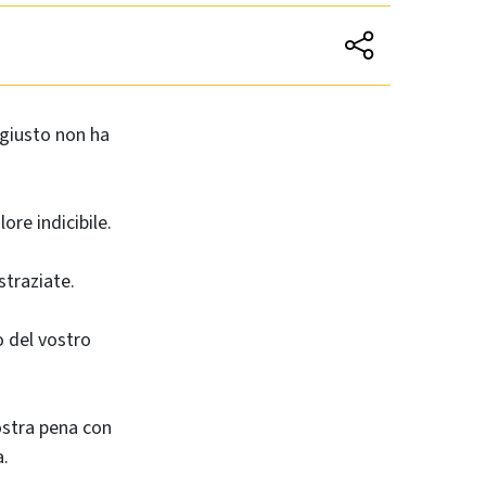
ngiusto non ha
ore indicibile.
straziate.
io del vostro
ostra pena con
a.