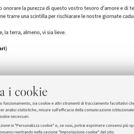
 onorare la purezza di questo vostro tesoro d'amore e di t
rne trarre una scintilla per rischiarare le nostre giornate cadu
, la terra, almeno, vi sia lieve.
ari
)
mma di un'intera famiglia
a i cookie
suo funzionamento, sia cookie e altri strumenti di tracciamento facoltativi ch
er analisi statistiche, misure sull'efficacia della comunicazione istituzional
cookie necessari.
zione in "Personalizza cookie" e, se vuoi, potrai esprimere consensi più spec
consensi rientrando nella sezione "Impostazione cookie" del sito.