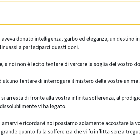
ti aveva donato intelligenza, garbo ed eleganza, un destino i
inuassi a parteciparci questi doni.
e, a noi non è lecito tentare di varcare la soglia del vostro dol
d alcuno tentare di interrogare il mistero delle vostre anime 
 si arresta di fronte alla vostra infinita sofferenza, al prodig
dissolubilmente vi ha legato.
 amarvi e ricordarvi noi possiamo solamente accostare la v
grande quanto fu la sofferenza che vi fu inflitta senza tregu