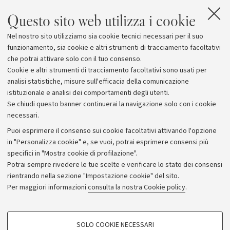
Questo sito web utilizza i cookie
Allegati
Nel nostro sito utilizziamo sia cookie tecnici necessari per il suo
Volantino
[508.4 KB]
funzionamento, sia cookie e altri strumenti di tracciamento facoltativi
che potrai attivare solo con il tuo consenso.
Cookie e altri strumenti di tracciamento facoltativi sono usati per
analisi statistiche, misure sull'efficacia della comunicazione
istituzionale e analisi dei comportamenti degli utenti.
Se chiudi questo banner continuerai la navigazione solo con i cookie
necessari.
Archivio
Puoi esprimere il consenso sui cookie facoltativi attivando l'opzione
in "Personalizza cookie" e, se vuoi, potrai esprimere consensi più
Comunicati stampa
specifici in "Mostra cookie di profilazione".
Redazione
Potrai sempre rivedere le tue scelte e verificare lo stato dei consensi
rientrando nella sezione "Impostazione cookie" del sito.
Rassegna stampa
Per maggiori informazioni
consulta la nostra Cookie policy
.
Seguici su:
COOKIE DI PROFILAZIONE - FACOLTATIVI
SOLO COOKIE NECESSARI