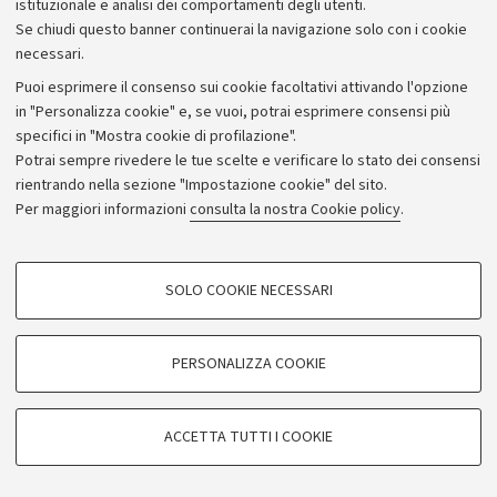
istituzionale e analisi dei comportamenti degli utenti.
Se chiudi questo banner continuerai la navigazione solo con i cookie
necessari.
Archivio
Puoi esprimere il consenso sui cookie facoltativi attivando l'opzione
in "Personalizza cookie" e, se vuoi, potrai esprimere consensi più
Comunicati stampa
specifici in "Mostra cookie di profilazione".
Redazione
Potrai sempre rivedere le tue scelte e verificare lo stato dei consensi
rientrando nella sezione "Impostazione cookie" del sito.
Rassegna stampa
Per maggiori informazioni
consulta la nostra Cookie policy
.
Seguici su:
COOKIE DI PROFILAZIONE - FACOLTATIVI
SOLO COOKIE NECESSARI
Si tratta di cookie utilizzati per analizzare le caratteristiche della navigazione
degli utenti, creare profili in base al loro comportamento sul sito, per analisi
di marketing.
PERSONALIZZA COOKIE
© Copyright 2026 - ALMA MATER STUDIORUM - Università di
Mostra cookie di profilazione
Bologna - Via Zamboni, 33 - 40126 Bologna - PI: 01131710376 -
Google/Youtube Video
CF: 80007010376
COOKIE TECNICI - NECESSARI
ACCETTA TUTTI I COOKIE
Facebook
Privacy
Note legali
Impostazioni Cookie
Si tratta di cookie tecnici utilizzati, a titolo esemplificativo, per il corretto
Vimeo
funzionamento del sito, salvare le preferenze di navigazione, per il