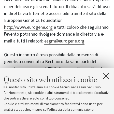
e per delineare gli scenati futuri. Il dibattito sarà diffuso
in diretta via Internet e accessibile tramite il sito della
European Genetics Foundation
:
http://www.eurogene.org
e tutti coloro che seguiranno
l'evento potranno rivolgere domande in diretta via e-
mail a tutti i relatori:
esgm@eurogene.org
Questo incontro è reso possibile dalla presenza di
genetisti convenuti a Bertinoro da varie parti del
mondo in occasione dell'8th Course in Cancer Genetics,
organizzato dalla European Genetics Foundation i cui
Questo sito web utilizza i cookie
scopi istituzionali sono la formazione avanzata di
Nel nostro sito utilizziamo sia cookie tecnici necessari per il suo
medici e biologi nel campo della Genetica e la
funzionamento, sia cookie e altri strumenti di tracciamento facoltativi
sensibilizzazione del pubblico sui temi della Genetica
che potrai attivare solo con il tuo consenso.
(
www.eurogene.org
).
Cookie e altri strumenti di tracciamento facoltativi sono usati per
analisi statistiche, misure sull'efficacia della comunicazione