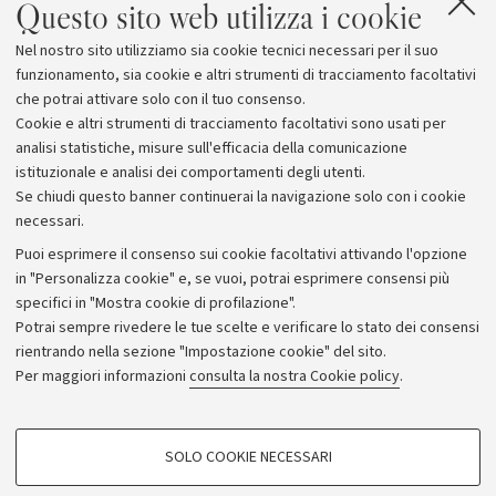
Allegati
Questo sito web utilizza i cookie
Startup Revolutionary Road Tour Bologna -
Nel nostro sito utilizziamo sia cookie tecnici necessari per il suo
Iscrizioni
funzionamento, sia cookie e altri strumenti di tracciamento facoltativi
che potrai attivare solo con il tuo consenso.
Cookie e altri strumenti di tracciamento facoltativi sono usati per
analisi statistiche, misure sull'efficacia della comunicazione
istituzionale e analisi dei comportamenti degli utenti.
Se chiudi questo banner continuerai la navigazione solo con i cookie
necessari.
Archivio
Puoi esprimere il consenso sui cookie facoltativi attivando l'opzione
in "Personalizza cookie" e, se vuoi, potrai esprimere consensi più
Comunicati stampa
specifici in "Mostra cookie di profilazione".
Redazione
Potrai sempre rivedere le tue scelte e verificare lo stato dei consensi
rientrando nella sezione "Impostazione cookie" del sito.
Rassegna stampa
Per maggiori informazioni
consulta la nostra Cookie policy
.
Seguici su:
COOKIE DI PROFILAZIONE - FACOLTATIVI
SOLO COOKIE NECESSARI
Si tratta di cookie utilizzati per analizzare le caratteristiche della navigazione
degli utenti, creare profili in base al loro comportamento sul sito, per analisi