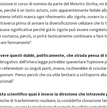
sione in corso di nomina da parte del Ministro Sirchia, mi è d
ge, perché è un testo astuto, solo apparentemente fedele all
interno infatti manca ogni riferimento allo zigote, ovvero lo 
ttraversa prima di avviare la diversificazione cellulare che lo
acuna significativa perché già lo zigote può essere congelat
In sostanza, perciò, si potrà tecnicamente continuare a fare t
tare fermamente".
olvere questi dubbi, politicamente, che strada pensa di
rogativo dell'intera legge potrebbe spaventare l'opinione p
 referendum su singoli punti, invece, rischierebbe di scivola
quorum. Penso perciò che sia utile limitarsi a sottoporre all
zionali".
ista scientifico qual è invece la direzione che intravede 
cniche di trasferimento nucleare, la cosiddetta clonazione ter