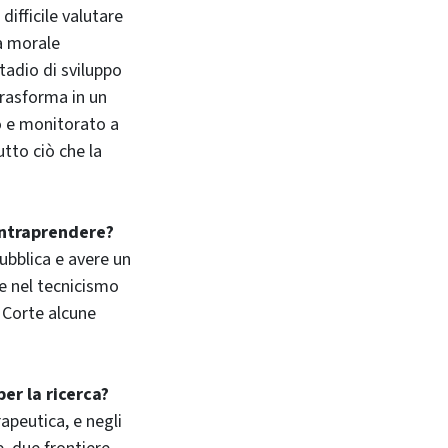
ifficile valutare
a morale
stadio di sviluppo
 trasforma in un
o e monitorato a
utto ciò che la
 intraprendere?
ubblica e avere un
re nel tecnicismo
a Corte alcune
per la ricerca?
apeutica, e negli