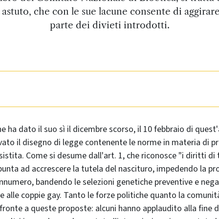
 astuto, che con le sue lacune consente di aggirar
parte dei divieti introdotti.
e ha dato il suo sì il dicembre scorso, il 10 febbraio di quest
to il disegno di legge contenente le norme in materia di p
tita. Come si desume dall'art. 1, che riconosce "i diritti di 
l punta ad accrescere la tutela del nascituro, impedendo la pr
nnumero, bandendo le selezioni genetiche preventive e nega
lle coppie gay. Tanto le forze politiche quanto la comunità 
fronte a queste proposte: alcuni hanno applaudito alla fine 