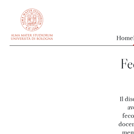
vai al contenuto della pagina
vai al menu di navigazione
Home
Fe
Il di
av
feco
docen
memb