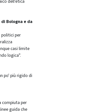
ico dell'etica
à di Bologna e da
politici per
ralizza
inque casi limite
do logica".
 po' più rigido di
ta compiuta per
linee guida che