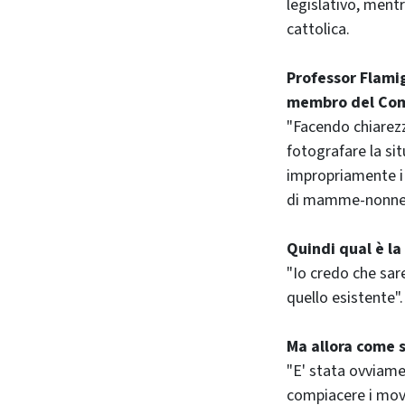
legislativo, mentr
cattolica.
Professor Flamig
membro del Comi
"Facendo chiarezz
fotografare la sit
impropriamente i 
di mamme-nonne c
Quindi qual è l
"Io credo che sar
quello esistente".
Ma allora come s
"E' stata ovviame
compiacere i movi