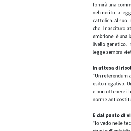
fornirà una commis
nel merito la leg
cattolica. Al suo 
che il nascituro a
embrione: è una l
livello genetico. 
legge sembra vie
In attesa di ris
"Un referendum ab
esito negativo. Un
e non ottenere il 
norme anticostitu
E dal punto di v
"Io vedo nelle te