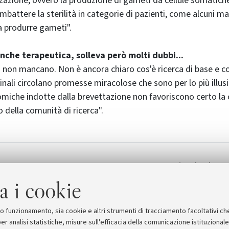
izzazione, ovvero la produzione di gameti da cellule somatich
battere la sterilità in categorie di pazienti, come alcuni mal
a produrre gameti".
nche terapeutica, solleva però molti dubbi...
mi non mancano. Non è ancora chiaro cos'è ricerca di base e co
inali circolano promesse miracolose che sono per lo più illus
omiche indotte dalla brevettazione non favoriscono certo la 
no della comunità di ricerca".
egge
Documenti, schede e a
d'approfondimento sul 
a i cookie
suo funzionamento, sia cookie e altri strumenti di tracciamento facoltativi ch
er analisi statistiche, misure sull'efficacia della comunicazione istituzional