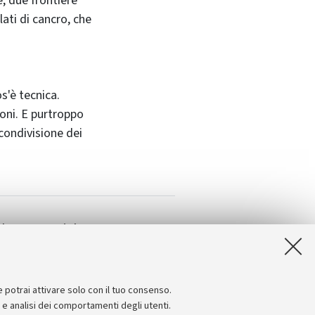
e, due frontiere
ati di cancro, che
s'è tecnica.
ioni. E purtroppo
condivisione dei
ltro materiale
sito di Carlo Flamigni.
e potrai attivare solo con il tuo consenso.
e e analisi dei comportamenti degli utenti.