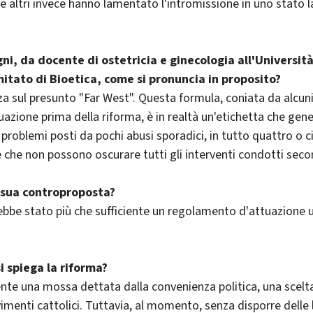
e altri invece hanno lamentato l'intromissione in uno stato la
ni, da docente di ostetricia e ginecologia all'Universit
tato di Bioetica, come si pronuncia in proposito?
a sul presunto "Far West". Questa formula, coniata da alcuni 
uazione prima della riforma, è in realtà un'etichetta che gene
problemi posti da pochi abusi sporadici, in tutto quattro o c
he non possono oscurare tutti gli interventi condotti secon
a sua controproposta?
ebbe stato più che sufficiente un regolamento d'attuazione un
i spiega la riforma?
nte una mossa dettata dalla convenienza politica, una scel
menti cattolici. Tuttavia, al momento, senza disporre delle 