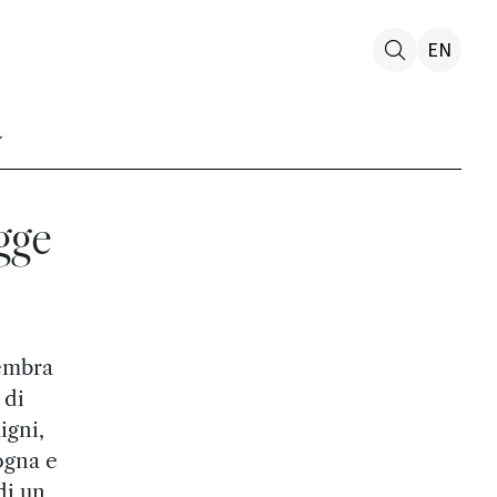
EN
gge
sembra
 di
igni,
ogna e
di un