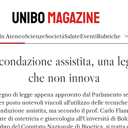
Unibo
Magazine
In Ateneo
Scienze
Società
Salute
Eventi
Rubriche
condazione assistita, una le
che non innova
segno di legge appena approvato dal Parlamento 
er posto notevoli vincoli all'utilizzo delle tecniche
ndazione assistita, ma secondo il prof. Carlo Flam
te di ostetricia e ginecologia all'Università di Bol
ro del Comitato Nazionale di Bioetica, si tratta 