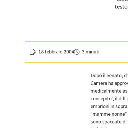
testo
18 febbraio 2004
3 minuti
Dopo il Senato, ch
Camera ha approva
medicalmente assis
concepito", il dd
embrioni in sopra
"mamme nonne" e a
sono spaccate di 