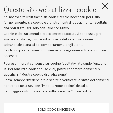
gratuitamente in 50.000 copie e potranno partecipare
Questo sito web utilizza i cookie
ad un tour teatrale invernale itinerante che tocchera'
Nel nostro sito utilizziamo sia cookie tecnici necessari per il suo
diverse citta' dell' Emilia Romagna. Ai vincitori di ogni
funzionamento, sia cookie e altri strumenti di tracciamento facoltativi
sezione andra' inoltre una borsa di studio del valore di
che potrai attivare solo con il tuo consenso.
1.500 euro.
Cookie e altri strumenti di tracciamento facoltativi sono usati per
analisi statistiche, misure sull'efficacia della comunicazione
istituzionale e analisi dei comportamenti degli utenti.
Se chiudi questo banner continuerai la navigazione solo con i cookie
necessari.
Archivio
Puoi esprimere il consenso sui cookie facoltativi attivando l'opzione
in "Personalizza cookie" e, se vuoi, potrai esprimere consensi più
Comunicati stampa
specifici in "Mostra cookie di profilazione".
Redazione
Potrai sempre rivedere le tue scelte e verificare lo stato dei consensi
rientrando nella sezione "Impostazione cookie" del sito.
Rassegna stampa
Per maggiori informazioni
consulta la nostra Cookie policy
.
Seguici su:
COOKIE DI PROFILAZIONE - FACOLTATIVI
SOLO COOKIE NECESSARI