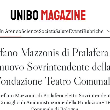
Unibo
Magazine
In Ateneo
Scienze
Società
Salute
Eventi
Rubriche
fano Mazzonis di Pralafera 
nuovo Sovrintendente dell
ondazione Teatro Comuna
tefano Mazzonis di Pralafera eletto Sovrintenden
Consiglio di Amministrazione della Fondazione T
Comunale di Bologna.