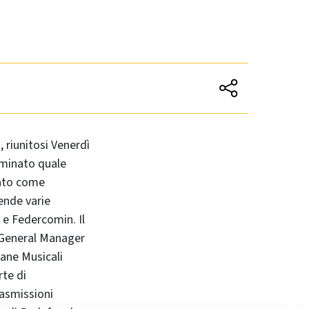
 riunitosi Venerdì
ominato quale
mato come
ende varie
 e Federcomin. Il
di General Manager
mane Musicali
rte di
rasmissioni