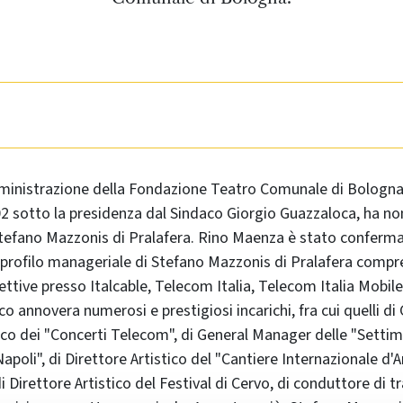
mministrazione della Fondazione Teatro Comunale di Bologna,
2 sotto la presidenza dal Sindaco Giorgio Guazzaloca, ha n
tefano Mazzonis di Pralafera. Rino Maenza è stato confer
l profilo manageriale di Stefano Mazzonis di Pralafera compr
ettive presso Italcable, Telecom Italia, Telecom Italia Mobile
ico annovera numerosi e prestigiosi incarichi, fra cui quelli 
tico dei "Concerti Telecom", di General Manager delle "Setti
Napoli", di Direttore Artistico del "Cantiere Internazionale d'A
 Direttore Artistico del Festival di Cervo, di conduttore di t