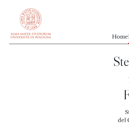
vai al contenuto della pagina
vai al menu di navigazione
Home
Ste
F
S
del 