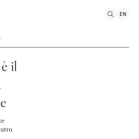
EN
è il
a
le
te
eatro