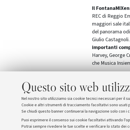
Il FontanaMIXe
REC di Reggio Emi
maggiori sale ital
del panorama odie
Giulio Castagnoli
importanti comp
Harvey, George Cr
che Musica Insiem
I biglietti per tu
Questo sito web utilizz
19,30 presso l’Ora
dell'Università d
Nel nostro sito utilizziamo sia cookie tecnici necessari per il 
Cookie e altri strumenti di tracciamento facoltativi sono usati p
Se chiudi questo banner continuerai la navigazione solo con i 
Puoi esprimere il consenso sui cookie facoltativi attivando l'op
Potrai sempre rivedere le tue scelte e verificare lo stato dei 