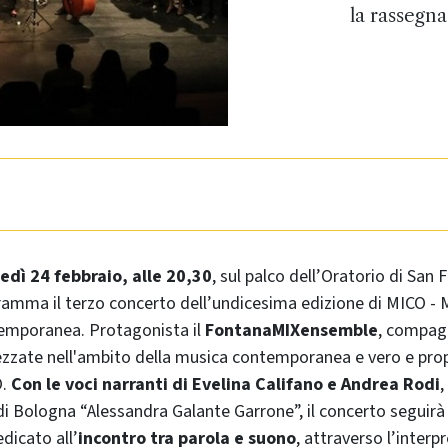
la rassegn
edì 24 febbraio, alle 20,30
, sul palco dell’Oratorio di San F
amma il terzo concerto dell’undicesima edizione di MICO - 
emporanea. Protagonista il
FontanaMIXensemble
, compag
rezzate nell'ambito della musica contemporanea e vero e pro
O.
Con le voci narranti di Evelina Califano e Andrea Rodi
,
di Bologna “Alessandra Galante Garrone”, il concerto seguirà 
dicato all’
incontro tra parola e suono
, attraverso l’interp