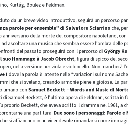
ino, Kurtág, Boulez e Feldman.
eduto da un breve video introduttivo, seguirà un percorso pa
nza parole per ensemble" di Salvatore Sciarrino
che, per 
anniversario della morte del compositore napoletano, con i
ta ad ascoltare una musica che sembra essere l’ombra delle p
nfronti del passato proseguirà con il percorso di
György Ku
al suo Hommage à Jacob Obrecht
, figura di spicco del sec
peo, nella versione per viola e violoncello. Non mancherà 
ve I
dove la parola è latente nelle “variazioni sul nome Sacher
ammi che si svelano, creando armonie piene e gioiose. La par
bro umano con
Samuel Beckett – Words and Music di Mor
 di Samuel Beckett, è l’ultima opera di Feldman, scritta in 
 proprio Beckett, che aveva scritto il dramma nel 1961, a ch
pprontarne una partitura.
Due sono i personaggi: Parole e
che si affiancano in un vicendevole rimandarsi come immagin