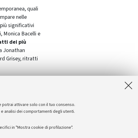
temporanea, quali
ompare nelle
iù significativi
, Monica Bacelli e
tti dei più
 a Jonathan
 Grisey, ritratti
a partire dalle
studenti
e potrai attivare solo con il tuo consenso.
e e analisi dei comportamenti degli utenti.
ifici in "Mostra cookie di profilazione".