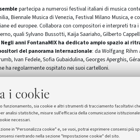
nsemble
partecipa a numerosi festival italiani di musica con
lia, Biennale Musica di Venezia, Festival Milano Musica, e c
iane ed europee. Collabora con compositori e interpreti tra i p
rno, quali Sylvano Bussotti, Kaija Saariaho, Gilberto Cappelli
.
Negli anni FontanaMIX ha dedicato ampio spazio ai ritra
ositori del panorama internazionale
: da Wolfgang Rihm
umb, Ivan Fedele, Sofia Gubaidulina, Georges Aperghis, Gérard
e ha regolarmente ospitato nei suoi cartelloni.
tti i concerti di MICO saranno in vendita il giorno del concerto 
a i cookie
torio di San Filippo Neri (via Manzoni, 5 - Bologna) e per gli 
i Bologna costano 5 euro invece che 10.
suo funzionamento, sia cookie e altri strumenti di tracciamento facoltativi ch
er analisi statistiche, misure sull'efficacia della comunicazione istituzional
cookie necessari.
zione in "Personalizza cookie" e, se vuoi, potrai esprimere consensi più spec
consensi rientrando nella sezione "Impostazione cookie" del sito.