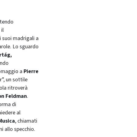
rtendo
il
 suoi madrigali a
arole. Lo sguardo
rtág,
ondo
l'omaggio a
Pierre
”, un sottile
ola ritroverà
ton Feldman
.
forma di
iedere al
 Musica
, chiamati
i allo specchio.