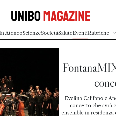
Unibo
Magazine
In Ateneo
Scienze
Società
Salute
Eventi
Rubriche
FontanaMIXe
conc
Evelina Califano e And
concerto che avrà 
ensemble in residenza