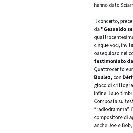
hanno dato Sciarr
Il concerto, prec
da
"Gesualdo se
quattrocentesimo 
cinque voci, invi
ossequioso nei co
testimoniato d
Quattrocento euro
Boulez,
con
Dèri
gioco di crittogr
infine il suo tim
Composta su testi
“radiodramma”. Fu
compositore di a
anche Joe e Bob, 