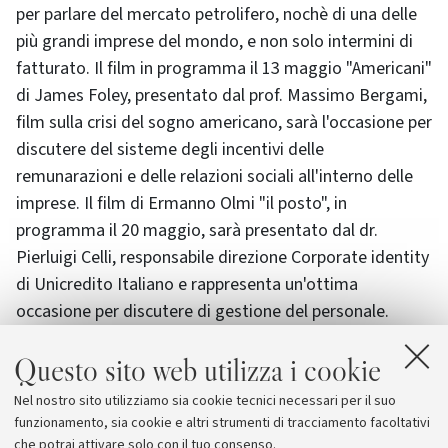
per parlare del mercato petrolifero, nochè di una delle
più grandi imprese del mondo, e non solo intermini di
fatturato. Il film in programma il 13 maggio "Americani"
di James Foley, presentato dal prof. Massimo Bergami,
film sulla crisi del sogno americano, sarà l'occasione per
discutere del sisteme degli incentivi delle
remunarazioni e delle relazioni sociali all'interno delle
imprese. Il film di Ermanno Olmi "il posto", in
programma il 20 maggio, sarà presentato dal dr.
Pierluigi Celli, responsabile direzione Corporate identity
di Unicredito Italiano e rappresenta un'ottima
occasione per discutere di gestione del personale.
L'ultimo film in programma, il 27 maggio, è il
Questo sito web utilizza i cookie
celeberrimo "Tempi Moderni" di Charlie Chaplin. Con il
prof. Bruno Moggi, della Facoltà di Economia, sarà
Nel nostro sito utilizziamo sia cookie tecnici necessari per il suo
facile trovare spunti di discussione sul conflitto tra
funzionamento, sia cookie e altri strumenti di tracciamento facoltativi
uomo e macchina.
che potrai attivare solo con il tuo consenso.