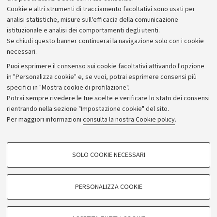
Cookie e altri strumenti di tracciamento facoltativi sono usati per
analisi statistiche, misure sull'efficacia della comunicazione
istituzionale e analisi dei comportamenti degli utenti.
Se chiudi questo banner continuerai la navigazione solo con i cookie
necessari.
Archivio
Puoi esprimere il consenso sui cookie facoltativi attivando l'opzione
in "Personalizza cookie" e, se vuoi, potrai esprimere consensi più
Comunicati stampa
specifici in "Mostra cookie di profilazione".
Redazione
Potrai sempre rivedere le tue scelte e verificare lo stato dei consensi
rientrando nella sezione "Impostazione cookie" del sito.
Rassegna stampa
Per maggiori informazioni
consulta la nostra Cookie policy
.
Seguici su:
COOKIE DI PROFILAZIONE - FACOLTATIVI
SOLO COOKIE NECESSARI
Si tratta di cookie utilizzati per analizzare le caratteristiche della navigazione
degli utenti, creare profili in base al loro comportamento sul sito, per analisi
di marketing.
PERSONALIZZA COOKIE
© Copyright 2026 - ALMA MATER STUDIORUM - Università di
Mostra cookie di profilazione
Bologna - Via Zamboni, 33 - 40126 Bologna - PI: 01131710376 -
Google/Youtube Video
CF: 80007010376
COOKIE TECNICI - NECESSARI