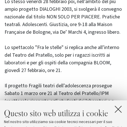
Lo stesso venerdì 28 febbraio poi, nell’ambito del più
ampio progetto DIALOGHI 2003, si svolgerà il convegno
nazionale dal titolo NON SOLO PER PIACERE. Pratiche
teatrali. Adolescenti. Giustizia, ore 9-18 alla Maison
Française de Bologne, via De’ Marchi 4, ingresso libero.
Lo spettacolo "Fra le stelle" si replica anche all’interno
del Teatro del Pratello, solo per i ragazzi iscritti ai
laboratori e per gli ospiti della compagnia BLOOM,
giovedì 27 febbraio, ore 21.
Il progetto Fragili teatri dell’adolescenza prosegue
Sabato 1 marzo ore 21 al Teatro del Pratello/IPM
(spettacolo riservato agli studenti dei laboratori e a
invito. Non accessibile per il pubblico) Compagnia del
Questo sito web utilizza i cookie
Pratello/BLOOM – culture teatri- presenta
Nel nostro sito utilizziamo sia cookie tecnici necessari per il suo
IL PASSAGGIO DEL TESTIMONE drammaturgia e regia