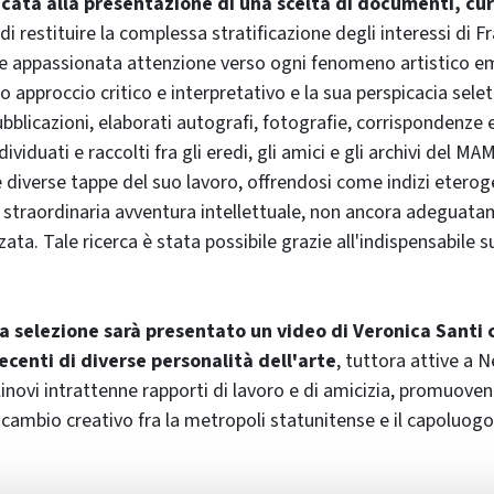
cata alla presentazione di una scelta di documenti, cu
 di restituire la complessa stratificazione degli interessi di Fr
 e appassionata attenzione verso ogni fenomeno artistico e
suo approccio critico e interpretativo e la sua perspicacia selet
blicazioni, elaborati autografi, fotografie, corrispondenze e
ividuati e raccolti fra gli eredi, gli amici e gli archivi del M
 diverse tappe del suo lavoro, offrendosi come indizi eteroge
 straordinaria avventura intellettuale, non ancora adeguat
zata. Tale ricerca è stata possibile grazie all'indispensabile
a selezione sarà presentato un video di Veronica Sant
centi di diverse personalità dell'arte
, tuttora attive a N
linovi intrattenne rapporti di lavoro e di amicizia, promuove
cambio creativo fra la metropoli statunitense e il capoluogo