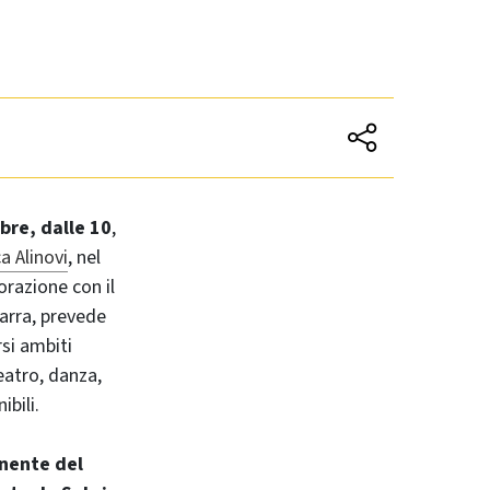
bre, dalle 10
,
a Alinovi
, nel
razione con il
Marra, prevede
rsi ambiti
teatro, danza,
bili.
anente del