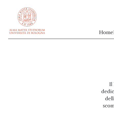
vai al contenuto della pagina
vai al menu di navigazione
Home
Il
dedica
del
scom