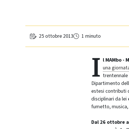
25 ottobre 2013
1 minuto
I
l MAMbo - 
una giornata 
trentennale 
Dipartimento dell
estesi contributi 
disciplinari da le
fumetto, musica, 
Dal 26 ottobre a