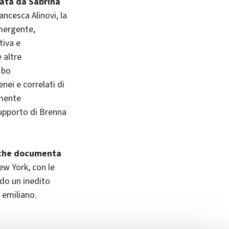
rata da Sabrina
ancesca Alinovi, la
mergente,
tiva e
 altre
AMbo
nei e correlati di
amente
 supporto di Brenna
i che documenta
ew York, con le
ndo un inedito
 emiliano.