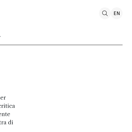
EN
ter
critica
ente
ra di