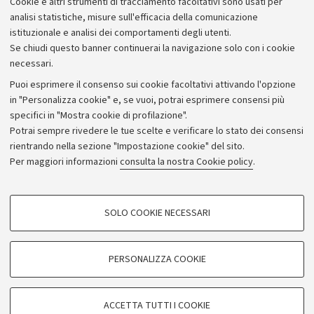
Cookie e altri strumenti di tracciamento facoltativi sono usati per
analisi statistiche, misure sull'efficacia della comunicazione
istituzionale e analisi dei comportamenti degli utenti.
Se chiudi questo banner continuerai la navigazione solo con i cookie
necessari.
Archivio
Puoi esprimere il consenso sui cookie facoltativi attivando l'opzione
in "Personalizza cookie" e, se vuoi, potrai esprimere consensi più
Comunicati stampa
specifici in "Mostra cookie di profilazione".
Redazione
Potrai sempre rivedere le tue scelte e verificare lo stato dei consensi
rientrando nella sezione "Impostazione cookie" del sito.
Rassegna stampa
Per maggiori informazioni
consulta la nostra Cookie policy
.
Seguici su:
COOKIE DI PROFILAZIONE - FACOLTATIVI
SOLO COOKIE NECESSARI
Si tratta di cookie utilizzati per analizzare le caratteristiche della navigazione
degli utenti, creare profili in base al loro comportamento sul sito, per analisi
di marketing.
PERSONALIZZA COOKIE
© Copyright 2026 - ALMA MATER STUDIORUM - Università di
Mostra cookie di profilazione
Bologna - Via Zamboni, 33 - 40126 Bologna - PI: 01131710376 -
Google/Youtube Video
CF: 80007010376
COOKIE TECNICI - NECESSARI
ACCETTA TUTTI I COOKIE