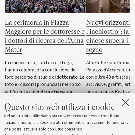
La cerimonia in Piazza
Nuovi orizzonti “
Maggiore per le dottoresse e
l’inchiostro”: la c
i dottori di ricerca dell'Alma
cinese supera i co
Mater
segno
In cinquecento, con tocco e toga,
Alle Collezioni Comunali
hanno celebrato la conclusione del
Palazzo d’Accursio, un
loro percorso di studio di dottorato. Le
con oltre 40 artisti e pi
foto e i discorsi pronunciati nel corso
arti visive, graffiti, arti
dell'evento dal Rettore Giovanni
performance. Realizzat
Molari, dalla giornalista scientifica
del progetto “ERC WRIT
Questo sito web utilizza i cookie
Elisabetta Tola e dal genetista Guido
dall’Università di Bolog
Barbujani
esposizione di questo g
Nel nostro sito utilizziamo sia cookie tecnici necessari per il suo
funzionamento, sia cookie e altri strumenti di tracciamento facoltativi
che potrai attivare solo con il tuo consenso.