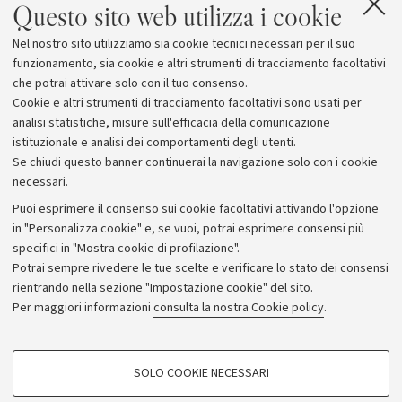
Questo sito web utilizza i cookie
La locandina dell'incontro
[1.7 MB]
Nel nostro sito utilizziamo sia cookie tecnici necessari per il suo
Arte Fiera
funzionamento, sia cookie e altri strumenti di tracciamento facoltativi
che potrai attivare solo con il tuo consenso.
Cookie e altri strumenti di tracciamento facoltativi sono usati per
analisi statistiche, misure sull'efficacia della comunicazione
istituzionale e analisi dei comportamenti degli utenti.
Se chiudi questo banner continuerai la navigazione solo con i cookie
necessari.
Archivio
Puoi esprimere il consenso sui cookie facoltativi attivando l'opzione
in "Personalizza cookie" e, se vuoi, potrai esprimere consensi più
Comunicati stampa
specifici in "Mostra cookie di profilazione".
Redazione
Potrai sempre rivedere le tue scelte e verificare lo stato dei consensi
rientrando nella sezione "Impostazione cookie" del sito.
Rassegna stampa
Per maggiori informazioni
consulta la nostra Cookie policy
.
Seguici su:
COOKIE DI PROFILAZIONE - FACOLTATIVI
SOLO COOKIE NECESSARI
Si tratta di cookie utilizzati per analizzare le caratteristiche della navigazione