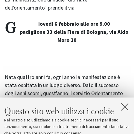
dell'orientamento" prende il via
Giovedi 6 febbraio alle ore 9.00
padiglione 33 della Fiera di Bologna, via Aldo
Moro 20
Nata quattro anni fa, ogni anno la manifestazione è
stata ospitata in un luogo diverso. Dato il successo
degli anni scorsi, quest'anno il servizio Orientamento
dell'URP ( ufficio relazioni con il pubblico), che
Questo sito web utilizza i cookie
organizza la manifestazione, ha scelto un padiglione
della Fiera di Bologna, il 33. Lo scorso anno hanno
Nel nostro sito utilizziamo sia cookie tecnici necessari per il suo
partecipato oltre 15000 studenti provenienti da
funzionamento, sia cookie e altri strumenti di tracciamento facoltativi
tutt'Italia.
che potrai attivare solo con il tuo consenso.