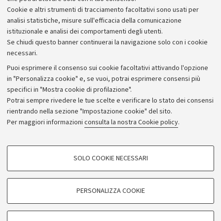
Cookie e altri strumenti di tracciamento facoltativi sono usati per
analisi statistiche, misure sull'efficacia della comunicazione
istituzionale e analisi dei comportamenti degli utenti.
Se chiudi questo banner continuerai la navigazione solo con i cookie
necessari.
Archivio
Puoi esprimere il consenso sui cookie facoltativi attivando l'opzione
in "Personalizza cookie" e, se vuoi, potrai esprimere consensi più
Comunicati stampa
specifici in "Mostra cookie di profilazione".
Redazione
Potrai sempre rivedere le tue scelte e verificare lo stato dei consensi
rientrando nella sezione "Impostazione cookie" del sito.
Rassegna stampa
Per maggiori informazioni
consulta la nostra Cookie policy
.
Seguici su:
COOKIE DI PROFILAZIONE - FACOLTATIVI
SOLO COOKIE NECESSARI
Si tratta di cookie utilizzati per analizzare le caratteristiche della navigazione
degli utenti, creare profili in base al loro comportamento sul sito, per analisi
di marketing.
PERSONALIZZA COOKIE
© Copyright 2026 - ALMA MATER STUDIORUM - Università di
Mostra cookie di profilazione
Bologna - Via Zamboni, 33 - 40126 Bologna - PI: 01131710376 -
Google/Youtube Video
CF: 80007010376