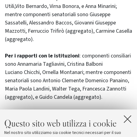
Utili,Vito Bernardo, Virna Bonora, e Anna Minarini;
mentre componenti senatoriali sono Giuseppe
Sassatelli, Alessandro Baccos, Giovanni Giuseppe
Mazzotti, Ferruccio Trifirò (aggregato), Carmine Casella
(aggregato).
Per i rapporti con le istituzioni
: componenti consiliari
sono Annamaria Tagliavini, Cristina Balboni
Luciano Chicchi, Ornella Montanari; mentre componenti
senatoriali sono Antonio Clemente Domenico Panaino,
Maria Paola Landini, Walter Tega, Francesca Zannotti
(aggregato), e Guido Candela (aggregato).
Per il diritto allo studio
: componenti consiliari sono
Questo sito web utilizza i cookie
Cristina Balboni, Caterina Utili, Piergiacomo Sibiano, e
Alessandra Locatelli; mentre componenti senatoriali
Nel nostro sito utilizziamo sia cookie tecnici necessari per il suo