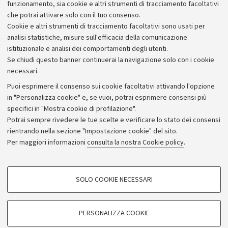
sono Carmine Casella, Stefano Biosa, Andrea Segrè, e
funzionamento, sia cookie e altri strumenti di tracciamento facoltativi
Francesca Zannotti.
che potrai attivare solo con il tuo consenso.
Cookie e altri strumenti di tracciamento facoltativi sono usati per
analisi statistiche, misure sull'efficacia della comunicazione
istituzionale e analisi dei comportamenti degli utenti.
Se chiudi questo banner continuerai la navigazione solo con i cookie
necessari.
Archivio
Puoi esprimere il consenso sui cookie facoltativi attivando l'opzione
in "Personalizza cookie" e, se vuoi, potrai esprimere consensi più
Comunicati stampa
specifici in "Mostra cookie di profilazione".
Redazione
Potrai sempre rivedere le tue scelte e verificare lo stato dei consensi
rientrando nella sezione "Impostazione cookie" del sito.
Rassegna stampa
Per maggiori informazioni
consulta la nostra Cookie policy
.
Seguici su:
COOKIE DI PROFILAZIONE - FACOLTATIVI
SOLO COOKIE NECESSARI
Si tratta di cookie utilizzati per analizzare le caratteristiche della navigazione
degli utenti, creare profili in base al loro comportamento sul sito, per analisi
di marketing.
PERSONALIZZA COOKIE
© Copyright 2026 - ALMA MATER STUDIORUM - Università di
Mostra cookie di profilazione