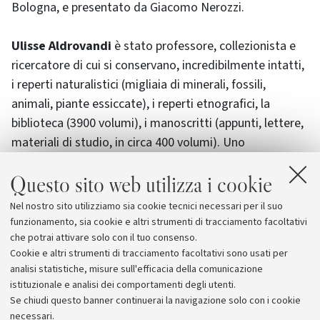
Bologna, e presentato da Giacomo Nerozzi.
Ulisse Aldrovandi
è stato professore, collezionista e
ricercatore di cui si conservano, incredibilmente intatti,
i reperti naturalistici (migliaia di minerali, fossili,
animali, piante essiccate), i reperti etnografici, la
biblioteca (3900 volumi), i manoscritti (appunti, lettere,
materiali di studio, in circa 400 volumi). Uno
straordinario testimonial, dunque, per l’Università di
Questo sito web utilizza i cookie
Bologna che ha organizzato per tutta la sua comunità e
la città un biennio ricco di iniziative ed eventi
Nel nostro sito utilizziamo sia cookie tecnici necessari per il suo
(Aldrovandi500) per celebrare il cinquecentenario della
funzionamento, sia cookie e altri strumenti di tracciamento facoltativi
nascita.
che potrai attivare solo con il tuo consenso.
Cookie e altri strumenti di tracciamento facoltativi sono usati per
analisi statistiche, misure sull'efficacia della comunicazione
istituzionale e analisi dei comportamenti degli utenti.
Se chiudi questo banner continuerai la navigazione solo con i cookie
necessari.