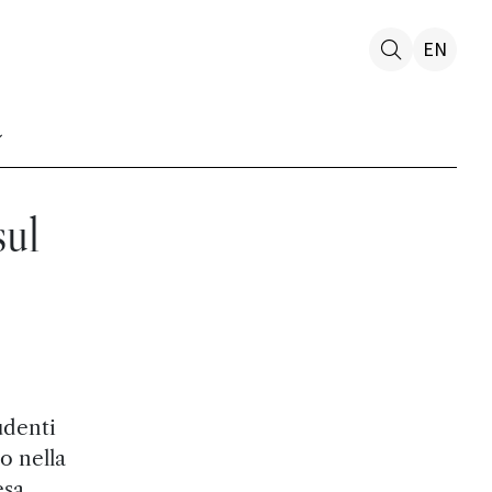
EN
sul
udenti
o nella
esa