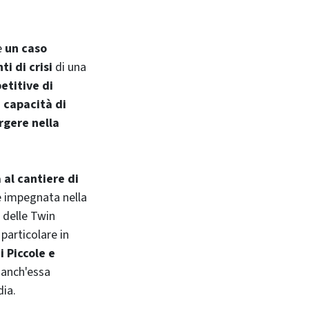
e
un caso
i di crisi
di una
etitive di
o
capacità di
gere nella
a al cantiere di
e impegnata nella
 delle
Twin
particolare in
i Piccole e
, anch'essa
ia.