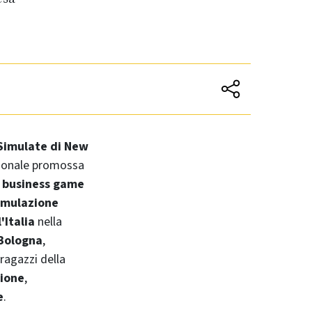
 Simulate di
New
azionale promossa
i
business game
simulazione
'Italia
nella
 Bologna
,
i ragazzi della
zione
,
e
.