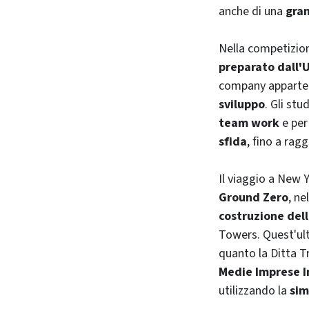
anche di una
gran
Nella competizio
preparato dall'U
company
apparte
sviluppo
. Gli stu
team work
e per 
sfida
, fino a rag
Il viaggio a
New Y
Ground Zero
, ne
costruzione del
Towers
. Quest'u
quanto la Ditta Tr
Medie Imprese 
utilizzando la
sim