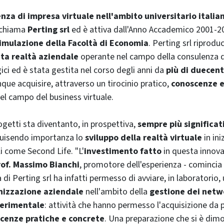
nza di impresa virtuale nell'ambito universitario italia
i chiama
Perting srl
ed è attiva dall'Anno Accademico 2001-20
Simulazione della Facoltà di Economia
. Perting srl riprodu
ta realtà aziendale
operante nel campo della consulenza de
ici ed è stata gestita nel corso degli anni da
più di duecen
ue acquisire, attraverso un tirocinio pratico,
conoscenze e
el campo del
business
virtuale.
ogetti sta diventanto, in prospettiva,
sempre più significat
quisendo importanza lo
sviluppo della realtà virtuale
in ini
i come Second Life. "L'
investimento fatto
in questa innova
rof. Massimo Bianchi
, promotore dell'esperienza - comincia
a di Perting srl ha infatti permesso di avviare, in laboratorio, 
anizzazione aziendale
nell'ambito della
gestione dei
netw
erimentale
: attività che hanno permesso l'acquisizione da 
cenze pratiche e concrete
. Una preparazione che si è dimo