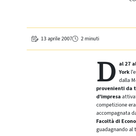
13 aprile 2007
2 minuti
D
al 27 a
York
l'
dalla
Me
provenienti da 
d'impresa
attivat
competizione era
accompagnata da
Facoltà di Econ
guadagnando al t