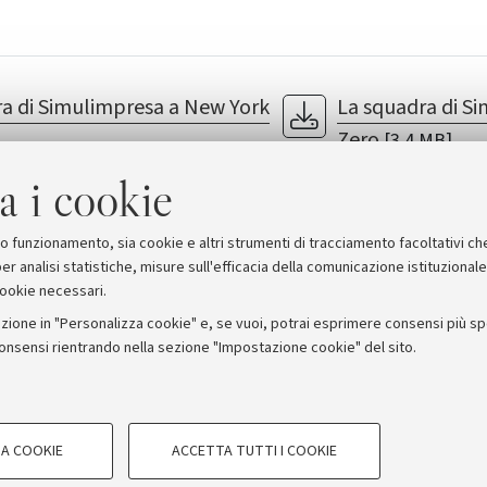
a di Simulimpresa a New York
La squadra di S
Zero
[3.4 MB]
M
Perting srl
a i cookie
suo funzionamento, sia cookie e altri strumenti di tracciamento facoltativi ch
er analisi statistiche, misure sull'efficacia della comunicazione istituzional
cookie necessari.
zione in "Personalizza cookie" e, se vuoi, potrai esprimere consensi più spec
consensi rientrando nella sezione "Impostazione cookie" del sito.
stampa
COOKIE TECNICI - NECESSAR
ORUM - Università di Bologna - Via Zamboni, 33 - 40126 Bologna
A COOKIE
ACCETTA TUTTI I COOKIE
gazione degli utenti, creare profili in
Si tratta di cookie tecnici utilizzati, a
Privacy
Note legali
Impostazioni Cookie