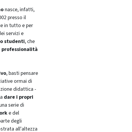
no
nasce, infatti,
02 presso il
ce in tutto e per
i servizi e
to studenti
, che
 professionalità
ivo
, basti pensare
ziative ormai di
zione didattica -
 a
dare i propri
una serie di
ork
e del
parte degli
strata all'altezza