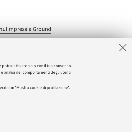
imulimpresa a Ground
e potrai attivare solo con il tuo consenso.
e e analisi dei comportamenti degli utenti.
ifici in "Mostra cookie di profilazione".
Seguici su:
I
 - PI: 01131710376 - CF: 80007010376
 titolo esemplificativo, per il corretto funzionamento del sito, salvare