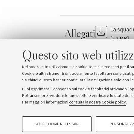
La squadr
Allegati
[1.2 MB]
Master CESPE
Questo sito web utilizz
Nel nostro sito utilizziamo sia cookie tecnici necessari per il 
Cookie e altri strumenti di tracciamento facoltativi sono usati p
Se chiudi questo banner continuerai la navigazione solo con i 
Puoi esprimere il consenso sui cookie facoltativi attivando l'op
Potrai sempre rivedere le tue scelte e verificare lo stato dei 
Archivio
Comunicati stampa
Redazione
Rassegna 
Per maggiori informazioni
consulta la nostra Cookie policy
.
COOKIE DI PROFILAZIONE - FACOLTATIVI
© Copyright 2026 - ALMA MATER STUDI
SOLO COOKIE NECESSARI
PERSONALIZZ
Si tratta di cookie utilizzati per analizzare le caratteristiche della navi