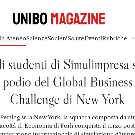
Unibo
Magazine
In Ateneo
Scienze
Società
Salute
Eventi
Rubriche
i studenti di Simulimpresa 
podio del Global Business
Challenge di New York
 Perting srl a New York: la squadra composta da st
Facoltà di Economia di Forlì conquista il terzo post
mpetizione internazionale di simulazione d'impr