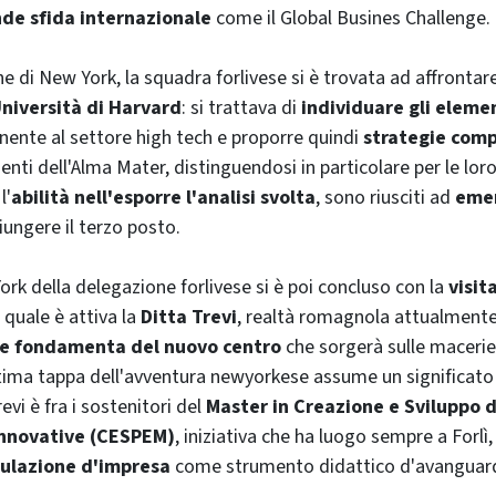
de sfida internazionale
come il
Global Busines Challenge
.
ne di
New York
, la squadra forlivese si è trovata ad affrontar
niversità di
Harvard
: si trattava di
individuare gli element
nente al settore
high tech
e proporre quindi
strategie comp
denti dell'Alma Mater, distinguendosi in particolare per le lor
l'
abilità nell'esporre l'analisi svolta
, sono riusciti ad
emer
giungere il terzo posto.
ork
della delegazione forlivese si è poi concluso con la
visit
l quale è attiva la
Ditta Trevi
, realtà romagnola attualment
le fondamenta del nuovo centro
che sorgerà sulle macerie
ltima tappa dell'avventura
newyork
ese assume un significato 
evi è fra i sostenitori del
Master in Creazione e Sviluppo d
Innovative (CESPEM)
, iniziativa che ha luogo sempre a Forlì
ulazione d'impresa
come strumento didattico d'avanguard