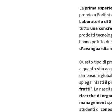
La
prima esperie
proprio a Forlì: s
Laboratorio di 
tutto
una concre
prodotti tecnolog
hanno potuto dunq
d'avanguardia
n
Questo tipo di pr
a quanto stia ac
dimensioni global
spiega infatti il
p
frutti
". La nascit
ricerche di org
management
sp
studenti di
conos