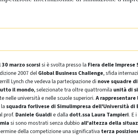
l 30 marzo scorsi
si è svolta presso la
Fiera delle Imprese
edizione 2007 del
Global Business Challenge
, sfida intern
rrill Lynch
che vedeva la partecipazione di
nove squadre d
tutto il mondo
, selezionate tra oltre quattromila
unità di 
e nelle università e nelle scuole superiori.
A rappresentare l
 la
squadra forlivese di Simulimpresa dell'Università di
l prof.
Daniele Gualdi
e dalla
dott.ssa Laura Tampieri
. E 
omia
si sono mostrati senza dubbio
all'altezza della situa
ermine della competizione una significativa
terza posizion