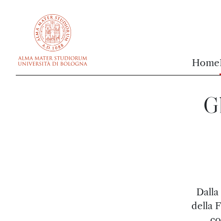
vai al contenuto della pagina
vai al menu di navigazione
Home
Gl
Dalla
della 
co