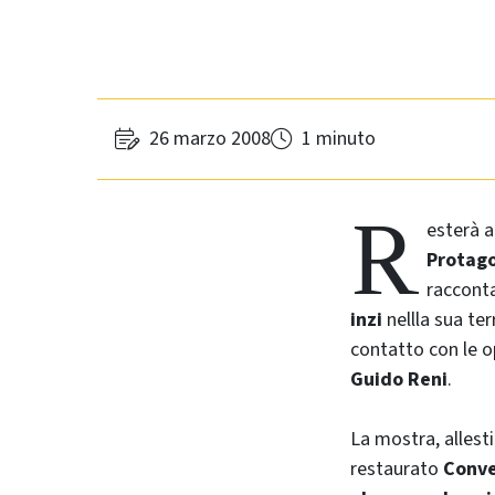
26 marzo 2008
1 minuto
R
esterà 
Protago
racconta
inzi
nellla sua ter
contatto con le o
Guido Reni
.
La mostra, allesti
restaurato
Conve