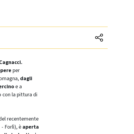
Cagnacci.
opere
per
 Romagna,
dagli
ercino
e a
 con la pittura di
a del recentemente
- Forlì), è
aperta