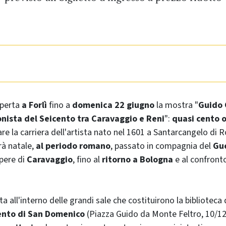
aperta
a Forlì
fino a
domenica 22 giugno
la mostra "
Guido 
nista del Seicento tra Caravaggio e Reni
":
quasi cento 
re la carriera dell'artista nato nel 1601 a Santarcangelo di
rà natale,
al periodo romano
, passato in compagnia del
Gu
pere di
Caravaggio
, fino al
ritorno a Bologna
e al confronto
ta all'interno delle grandi sale che costituirono la bibliotec
nto di San Domenico
(Piazza Guido da Monte Feltro, 10/12 