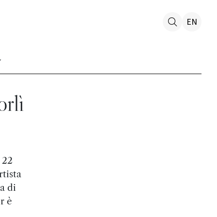
EN
rlì
 22
tista
a di
r è