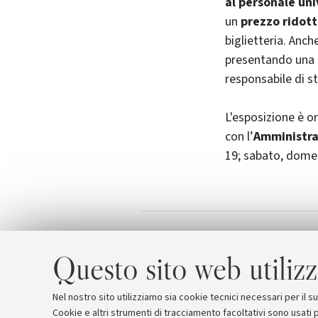
al personale uni
un
prezzo ridot
biglietteria. Anc
presentando una d
responsabile di st
L'esposizione è o
con l’
Amministra
19; sabato, domeni
Guido Cagnacci.
Allegati
Questo sito web utilizz
Nel nostro sito utilizziamo sia cookie tecnici necessari per il 
Cookie e altri strumenti di tracciamento facoltativi sono usati p