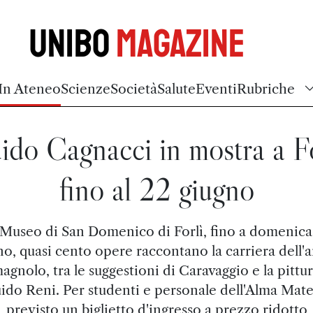
Unibo
Magazine
In Ateneo
Scienze
Società
Salute
Eventi
Rubriche
ido Cagnacci in mostra a Fo
fino al 22 giugno
 Museo di San Domenico di Forlì, fino a domenica
no, quasi cento opere raccontano la carriera dell'ar
agnolo, tra le suggestioni di Caravaggio e la pittur
ido Reni. Per studenti e personale dell'Alma Mate
previsto un biglietto d'ingresso a prezzo ridotto