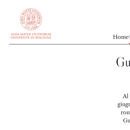
vai al contenuto della pagina
vai al menu di navigazione
Home
Gu
Al
giug
rom
Gu