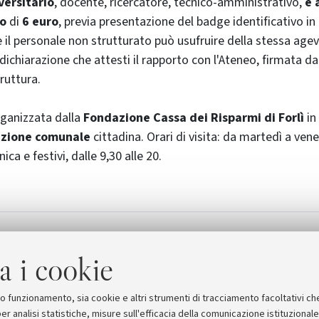
versitario
, docente, ricercatore, tecnico-amministrativo,
e 
to
di
6 euro
, previa presentazione del
badge
identificativo in
he il personale non strutturato può usufruire della stessa age
ichiarazione che attesti il rapporto con l'Ateneo, firmata da
ruttura.
rganizzata dalla
Fondazione Cassa dei Risparmi di Forlì
in
zione comunale
cittadina. Orari di visita: da martedì a vener
ca e festivi, dalle 9,30 alle 20.
 Protagonista del Seicento tra Caravaggio e Reni
a i cookie
suo funzionamento, sia cookie e altri strumenti di tracciamento facoltativi ch
er analisi statistiche, misure sull'efficacia della comunicazione istituzional