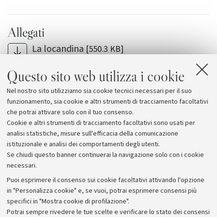
Allegati
La locandina
[550.3 KB]
ZooHalloween: maschere mostruose e caccia al
Questo sito web utilizza i cookie
tesoro per i più piccoli
Nel nostro sito utilizziamo sia cookie tecnici necessari per il suo
Sistema Museale di Ateneo - Museo di Zoologia
funzionamento, sia cookie e altri strumenti di tracciamento facoltativi
che potrai attivare solo con il tuo consenso.
Cookie e altri strumenti di tracciamento facoltativi sono usati per
analisi statistiche, misure sull'efficacia della comunicazione
istituzionale e analisi dei comportamenti degli utenti.
Se chiudi questo banner continuerai la navigazione solo con i cookie
necessari.
Archivio
Puoi esprimere il consenso sui cookie facoltativi attivando l'opzione
in "Personalizza cookie" e, se vuoi, potrai esprimere consensi più
Comunicati stampa
specifici in "Mostra cookie di profilazione".
Redazione
Potrai sempre rivedere le tue scelte e verificare lo stato dei consensi