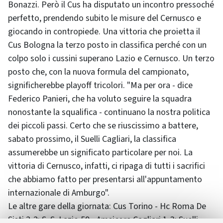
Bonazzi. Però il Cus ha disputato un incontro pressoché
perfetto, prendendo subito le misure del Cernusco e
giocando in contropiede. Una vittoria che proietta il
Cus Bologna la terzo posto in classifica perché con un
colpo solo i cussini superano Lazio e Cernusco. Un terzo
posto che, con la nuova formula del campionato,
significherebbe playoff tricolori. "Ma per ora - dice
Federico Panieri, che ha voluto seguire la squadra
nonostante la squalifica - continuano la nostra politica
dei piccoli passi. Certo che se riuscissimo a battere,
sabato prossimo, il Suelli Cagliari, la classifica
assumerebbe un significato particolare per noi. La
vittoria di Cernusco, infatti, ci ripaga di tutti i sacrifici
che abbiamo fatto per presentarsi all'appuntamento
internazionale di Amburgo".
Le altre gare della giornata: Cus Torino - Hc Roma De
Sisti 2-2; S. S. Lazio 59 - Amsicora Cagliari 1-3; Suelli