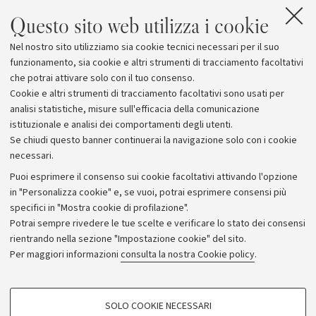
Cagliari - Polisportiva Ferrini Cagliari 1-2; Cus Padova -
Questo sito web utilizza i cookie
Hc Eur Roma 5-2. La classifica: Hc Roma De Sisti e
Nel nostro sito utilizziamo sia cookie tecnici necessari per il suo
Amsicora Cagliari 20; Cus Bologna 16; S. S. Lazio, Cus
funzionamento, sia cookie e altri strumenti di tracciamento facoltativi
Torino, Ferrini Cagliari e Cernusco 14; Suelli Cagliari e
che potrai attivare solo con il tuo consenso.
Cus Padova 6; Hc Eur Roma 3.
Cookie e altri strumenti di tracciamento facoltativi sono usati per
analisi statistiche, misure sull'efficacia della comunicazione
istituzionale e analisi dei comportamenti degli utenti.
Se chiudi questo banner continuerai la navigazione solo con i cookie
necessari.
Archivio
Puoi esprimere il consenso sui cookie facoltativi attivando l'opzione
in "Personalizza cookie" e, se vuoi, potrai esprimere consensi più
Comunicati stampa
specifici in "Mostra cookie di profilazione".
Redazione
Potrai sempre rivedere le tue scelte e verificare lo stato dei consensi
rientrando nella sezione "Impostazione cookie" del sito.
Rassegna stampa
Per maggiori informazioni
consulta la nostra Cookie policy
.
Seguici su:
COOKIE DI PROFILAZIONE - FACOLTATIVI
SOLO COOKIE NECESSARI