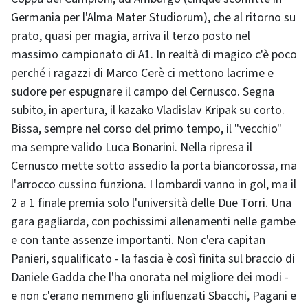
Germania per l'Alma Mater Studiorum), che al ritorno su
prato, quasi per magia, arriva il terzo posto nel
massimo campionato di A1. In realtà di magico c'è poco
perché i ragazzi di Marco Cerè ci mettono lacrime e
sudore per espugnare il campo del Cernusco. Segna
subito, in apertura, il kazako Vladislav Kripak su corto.
Bissa, sempre nel corso del primo tempo, il "vecchio"
ma sempre valido Luca Bonarini. Nella ripresa il
Cernusco mette sotto assedio la porta biancorossa, ma
l'arrocco cussino funziona. I lombardi vanno in gol, ma il
2 a 1 finale premia solo l'università delle Due Torri. Una
gara gagliarda, con pochissimi allenamenti nelle gambe
e con tante assenze importanti. Non c'era capitan
Panieri, squalificato - la fascia è così finita sul braccio di
Daniele Gadda che l'ha onorata nel migliore dei modi -
e non c'erano nemmeno gli influenzati Sbacchi, Pagani e