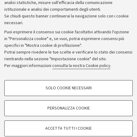
analisi statistiche, misure sull'efficacia della comunicazione
istituzionale e analisi dei comportamenti degli utenti.
Se chiudi questo banner continuerai la navigazione solo con i cookie
necessari.
Archivio
Puoi esprimere il consenso sui cookie facoltativi attivando l'opzione
in "Personalizza cookie" e, se vuoi, potrai esprimere consensi più
Comunicati stampa
specifici in "Mostra cookie di profilazione".
Redazione
Potrai sempre rivedere le tue scelte e verificare lo stato dei consensi
rientrando nella sezione "Impostazione cookie" del sito.
Rassegna stampa
Per maggiori informazioni
consulta la nostra Cookie policy
.
Seguici su:
COOKIE DI PROFILAZIONE - FACOLTATIVI
SOLO COOKIE NECESSARI
Si tratta di cookie utilizzati per analizzare le caratteristiche della navigazione
degli utenti, creare profili in base al loro comportamento sul sito, per analisi
di marketing.
PERSONALIZZA COOKIE
© Copyright 2026 - ALMA MATER STUDIORUM - Università di
Mostra cookie di profilazione
Bologna - Via Zamboni, 33 - 40126 Bologna - PI: 01131710376 -
Google/Youtube Video
CF: 80007010376
COOKIE TECNICI - NECESSARI
ACCETTA TUTTI I COOKIE
Facebook