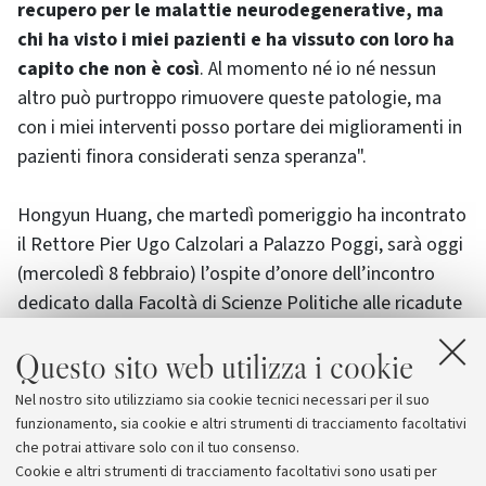
recupero per le malattie neurodegenerative, ma
chi ha visto i miei pazienti e ha vissuto con loro ha
capito che non è così
. Al momento né io né nessun
altro può purtroppo rimuovere queste patologie, ma
con i miei interventi posso portare dei miglioramenti in
pazienti finora considerati senza speranza".
Hongyun Huang, che martedì pomeriggio ha incontrato
il Rettore Pier Ugo Calzolari a Palazzo Poggi, sarà oggi
(mercoledì 8 febbraio) l’ospite d’onore dell’incontro
dedicato dalla Facoltà di Scienze Politiche alle ricadute
sociali delle malattie neurodegenerative.
Questo sito web utilizza i cookie
L’appuntamento, intitolato "
Implicazioni sociali delle
malattie neurodegenerative: oriente ed occidente,
Nel nostro sito utilizziamo sia cookie tecnici necessari per il suo
epistemologie a confronto
", sarà ospitato dalle 10
funzionamento, sia cookie e altri strumenti di tracciamento facoltativi
alle 13 nell’Aula dei Poeti di Strada Maggiore 45.
che potrai attivare solo con il tuo consenso.
Cookie e altri strumenti di tracciamento facoltativi sono usati per