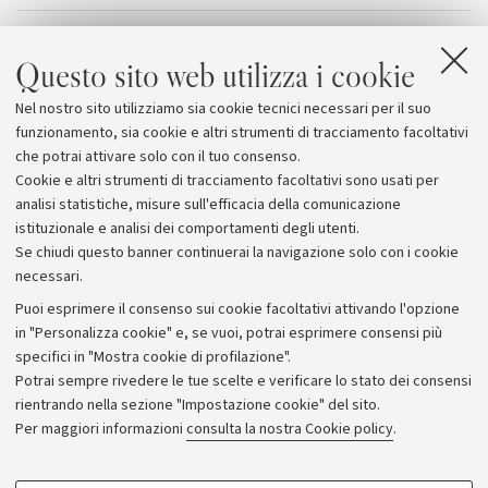
Allegati
Questo sito web utilizza i cookie
Il programma
[519.6 KB]
Nel nostro sito utilizziamo sia cookie tecnici necessari per il suo
Human Rights Nights
funzionamento, sia cookie e altri strumenti di tracciamento facoltativi
che potrai attivare solo con il tuo consenso.
Cookie e altri strumenti di tracciamento facoltativi sono usati per
analisi statistiche, misure sull'efficacia della comunicazione
istituzionale e analisi dei comportamenti degli utenti.
Se chiudi questo banner continuerai la navigazione solo con i cookie
necessari.
Archivio
Puoi esprimere il consenso sui cookie facoltativi attivando l'opzione
in "Personalizza cookie" e, se vuoi, potrai esprimere consensi più
Comunicati stampa
specifici in "Mostra cookie di profilazione".
Redazione
Potrai sempre rivedere le tue scelte e verificare lo stato dei consensi
rientrando nella sezione "Impostazione cookie" del sito.
Rassegna stampa
Per maggiori informazioni
consulta la nostra Cookie policy
.
Seguici su: