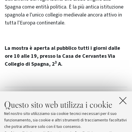
Spagna come entità politica. È la più antica istituzione
spagnola e l'unico collegio medievale ancora attivo in
tutta l'Europa continentale.
La mostra è aperta al pubblico tutti i giorni dalle
ore 10 alle 19, presso la Casa de Cervantes Via
3
Collegio di Spagna, 2
A.
Allegati
Questo sito web utilizza i cookie
Locandina
[1.2 MB]
Nel nostro sito utilizziamo sia cookie tecnici necessari per il suo
Pieghevole
[744.7 KB]
funzionamento, sia cookie e altri strumenti di tracciamento facoltativi
che potrai attivare solo con il tuo consenso.