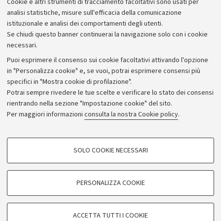
Cookie e altri strumenti di tracciamento facoltativi sono usati per
analisi statistiche, misure sull'efficacia della comunicazione
istituzionale e analisi dei comportamenti degli utenti.
Se chiudi questo banner continuerai la navigazione solo con i cookie
necessari.
Archivio
Puoi esprimere il consenso sui cookie facoltativi attivando l'opzione
in "Personalizza cookie" e, se vuoi, potrai esprimere consensi più
Comunicati stampa
specifici in "Mostra cookie di profilazione".
Redazione
Potrai sempre rivedere le tue scelte e verificare lo stato dei consensi
rientrando nella sezione "Impostazione cookie" del sito.
Rassegna stampa
Per maggiori informazioni
consulta la nostra Cookie policy
.
Seguici su:
COOKIE DI PROFILAZIONE - FACOLTATIVI
SOLO COOKIE NECESSARI
Si tratta di cookie utilizzati per analizzare le caratteristiche della navigazione
degli utenti, creare profili in base al loro comportamento sul sito, per analisi
di marketing.
PERSONALIZZA COOKIE
© Copyright 2026 - ALMA MATER STUDIORUM - Università di
Mostra cookie di profilazione
Bologna - Via Zamboni, 33 - 40126 Bologna - PI: 01131710376 -
Google/Youtube Video
CF: 80007010376
COOKIE TECNICI - NECESSARI
ACCETTA TUTTI I COOKIE