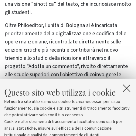
una visione “sinottica” del testo, che incuriosisce molto
gli studenti.
Oltre Philoeditor, l'unità di Bologna si è incaricata
prioritariamente della digitalizzazione e codifica delle
opere manzoniane, ricontrollate direttamente sulle
edizioni critiche più recenti e contribuirà nel nuovo
triennio allo studio della ricezione attraverso il
progetto "Adotta un commento", rivolto direttamente
alle scuole superiori con l'obiettivo di coinvolgere le
scuole nel trascrivere e codificare i più importanti
Questo sito web utilizza i cookie
commenti storici ai Promessi sposi. Un apporto
concreto allo sviluppo di quelle competenze digitali che
Nel nostro sito utilizziamo sia cookie tecnici necessari per il suo
sono sempre più richieste dal mondo della scuola e del
funzionamento, sia cookie e altri strumenti di tracciamento facoltativi
lavoro.
che potrai attivare solo con il tuo consenso.
Cookie e altri strumenti di tracciamento facoltativi sono usati per
analisi statistiche, misure sull'efficacia della comunicazione
istituzionale e analisi dei comportamenti degli utenti.