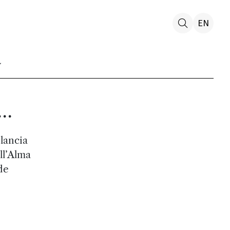
EN
..
 lancia
ll’Alma
de