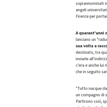
soprannominati in
angeli universita
Firenze per porta
A quarant’anni d
lanciano un "radun
sua volta a racco
destinato, tra qu
inviarle all’indiri
c’era e anche lui
che in seguito sa
"Tutto nacque da 
un compagno di stu
Partirono così, s