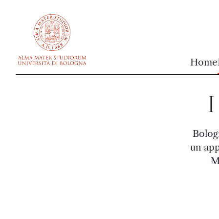
vai al contenuto della pagina
vai al menu di navigazione
Home
I
Bologn
un app
M