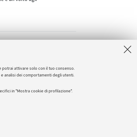
e potrai attivare solo con il tuo consenso.
e e analisi dei comportamenti degli utenti.
ifici in "Mostra cookie di profilazione".
Seguici su:
I
 - PI: 01131710376 - CF: 80007010376
 titolo esemplificativo, per il corretto funzionamento del sito, salvare