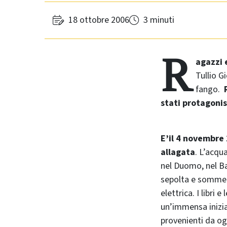
18 ottobre 2006
3 minuti
R
agazzi 
Tullio G
fango.
stati protagonis
E’il 4 novembre 1
allagata
. L’acqu
nel Duomo, nel Bat
sepolta e sommers
elettrica. I libri
un’immensa iniziat
provenienti da og