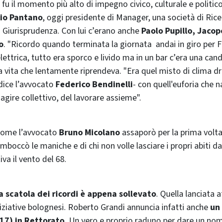
 fu il momento più alto di impegno civico, culturale e politico
io Pantano
, oggi presidente di Manager, una società di Rice
i Giurisprudenza. Con lui c’erano anche
Paolo Pupillo, Jacop
o
. "Ricordo quando terminata la giornata andai in giro per 
lettrica, tutto era sporco e livido ma in un bar c’era una cand
 la vita che lentamente riprendeva. "Era quel misto di clima
dice l’avvocato
Federico Bendinelli
- con quell'euforia che 
l'agire collettivo, del lavorare assieme".
 come l’avvocato
Bruno Micolano
assaporò per la prima volta
rimboccò le maniche e di chi non volle lasciare i propri abiti da
iva il vento del 68.
la scatola dei ricordi è appena sollevato
. Quella lanciata 
iniziative bolognesi. Roberto Grandi annuncia infatti anche
un
 17) in Rettorato.
Un vero e proprio raduno per dare un nome