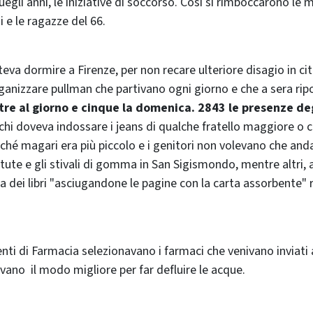
egli anni, le iniziative di soccorso. Così si rimboccarono le 
i e le ragazze del 66.
eva dormire a Firenze, per non recare ulteriore disagio in cit
nizzare pullman che partivano ogni giorno e che a sera ripo
tre al giorno e cinque la domenica. 2843 le presenze de
chi doveva indossare i jeans di qualche fratello maggiore o
ché magari era più piccolo e i genitori non volevano che and
e tute e gli stivali di gomma in San Sigismondo, mentre altri, 
a dei libri "asciugandone le pagine con la carta assorbente"
nti di Farmacia selezionavano i farmaci che venivano inviati a
vano il modo migliore per far defluire le acque.