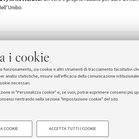
dell’Unibo.
 (sito ufficiale delle iniziative Toscane)
a i cookie
suo funzionamento, sia cookie e altri strumenti di tracciamento facoltativi ch
er analisi statistiche, misure sull'efficacia della comunicazione istituzional
cookie necessari.
zione in "Personalizza cookie" e, se vuoi, potrai esprimere consensi più spec
consensi rientrando nella sezione "Impostazione cookie" del sito.
stampa
COOKIE TECNICI - NECESSAR
ORUM - Università di Bologna - Via Zamboni, 33 - 40126 Bologna
A COOKIE
ACCETTA TUTTI I COOKIE
gazione degli utenti, creare profili in
Si tratta di cookie tecnici utilizzati, a
Privacy
Note legali
Impostazioni Cookie