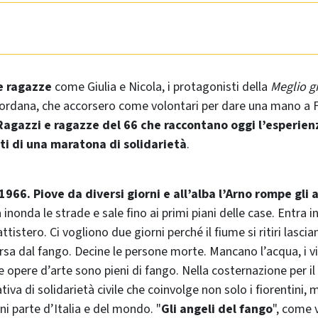
e ragazze
come Giulia e Nicola, i protagonisti della
Meglio g
iordana, che accorsero come volontari per dare una mano a F
Ragazzi e ragazze del 66 che raccontano oggi l’esperien
ti di una maratona di solidarietà
.
966. Piove da diversi giorni e all’alba l’Arno rompe gli a
a inonda le strade e sale fino ai primi piani delle case. Entra 
tistero. Ci vogliono due giorni perché il fiume si ritiri lasci
a dal fango. Decine le persone morte. Mancano l’acqua, i viv
 e le opere d’arte sono pieni di fango. Nella costernazione per i
iva di solidarietà civile che coinvolge non solo i fiorentini,
ni parte d’Italia e del mondo. "
Gli angeli del fango
", come 