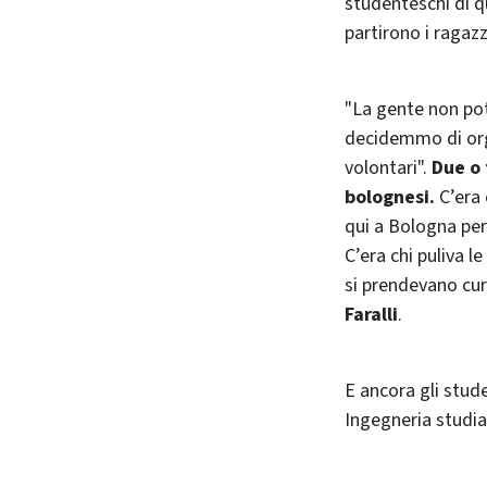
studenteschi di qu
partirono i ragazz
"La gente non pot
decidemmo di orga
volontari".
Due o 
bolognesi.
C’era 
qui a Bologna per
C’era chi puliva l
si prendevano cur
Faralli
.
E ancora gli stude
Ingegneria studia