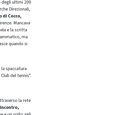
 degli ultimi 200
rche Direzionali,
o di Cocco,
Firenze. Mancava
ela e la scritta
 drammatico, ma
nasce quando si
 la spaccatura
 Club del tennis".
attraverso la rete
 incontro,
 e un volto agli