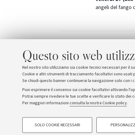
angeli del fango 
Angeli del Fango
Allegati
Questo sito web utilizz
Nel nostro sito utilizziamo sia cookie tecnici necessari per il 
Cookie e altri strumenti di tracciamento facoltativi sono usati p
Se chiudi questo banner continuerai la navigazione solo con i 
Puoi esprimere il consenso sui cookie facoltativi attivando l'op
Potrai sempre rivedere le tue scelte e verificare lo stato dei 
Archivio
Comunicati stampa
Redazione
Rassegna 
Per maggiori informazioni
consulta la nostra Cookie policy
.
COOKIE DI PROFILAZIONE - FACOLTATIVI
© Copyright 2026 - ALMA MATER STUDI
SOLO COOKIE NECESSARI
PERSONALIZZ
Si tratta di cookie utilizzati per analizzare le caratteristiche della navi