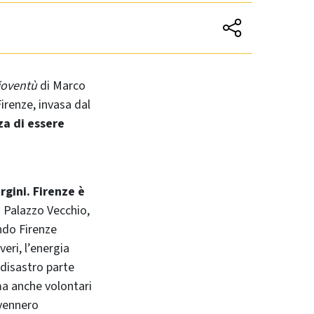
ioventù
di Marco
irenze, invasa dal
za di essere
rgini. Firenze è
in Palazzo Vecchio,
ando Firenze
eri, l’energia
l disastro parte
 ma anche volontari
vennero