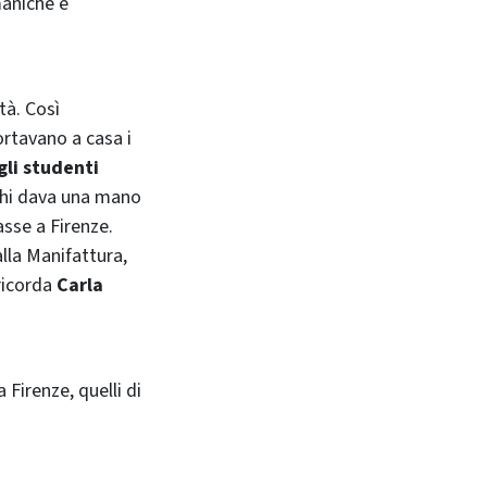
maniche e
tà. Così
rtavano a casa i
gli studenti
 chi dava una mano
asse a Firenze.
alla Manifattura,
 ricorda
Carla
 Firenze, quelli di