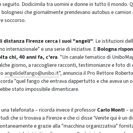
 seguito. Dodicimila tra uomini e donne in tutto il mondo. Qu
ri bolognesi che giornalmente prendevano autobus e camion 
re soccorso.
i distanza Firenze cerca i suoi "angeli"
. Le istituzioni de
o internazionale" e una serie di iniziative. E
Bologna rispo
lta chi, 40 anni fa, c’era
. "Un canale tematico di UniboMa
alche giorno, a raccogliere racconti, testimonianze e foto di
zzo
angelidelfango@unibo.it
", annuncia il Pro Rettore Roberto
 ricorda "quel fango che entrava dappertutto e che aveva un 
rebbe stato impossibile dimenticare.
una telefonata – ricorda invece il professor
Carlo Monti
– u
di che si trovava a Firenze e che ci disse ‘Venite qui è un di
pontaneamente e grazie alla "macchina organizzativa" fornit