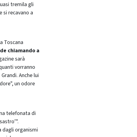
asi tremila gli
e si recavano a
lla Toscana
nde chiamando a
gazine sarà
 quanti vorranno
 Grandi. Anche lui
odore", un odore
na telefonata di
sastro’".
a dagli organismi