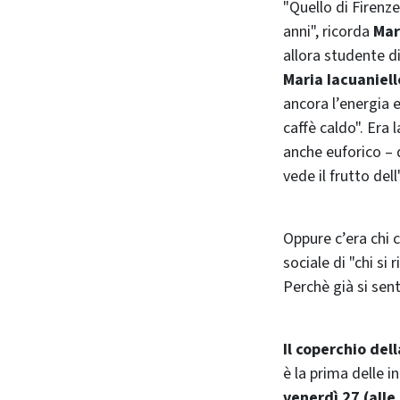
"Quello di Firenze
anni", ricorda
Mar
allora studente d
Maria Iacuaniell
ancora l’energia e
caffè caldo". Era
anche euforico – 
vede il frutto del
Oppure c’era chi
sociale di "chi si 
Perchè già si sent
Il coperchio del
è la prima delle 
venerdì 27 (alle