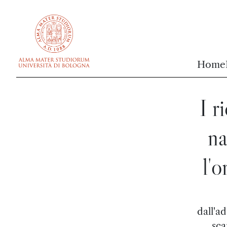
vai al contenuto della pagina
vai al menu di navigazione
Home
I r
na
l'o
dall'a
sca