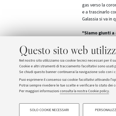
gas verso la coro
e a trascinarlo con
Galassia si va in
"Siamo giunti a
previsioni del n
Questo sito web utilizz
delle nubi di gas 
il gas lanciato da
a nutrirsi così per
Nel nostro sito utilizziamo sia cookie tecnici necessari per il 
Cookie e altri strumenti di tracciamento facoltativi sono usati p
Se chiudi questo banner continuerai la navigazione solo con i 
Puoi esprimere il consenso sui cookie facoltativi attivando l'op
Potrai sempre rivedere le tue scelte e verificare lo stato dei 
Archivio
Comunicati stampa
Redazione
Rassegna 
Per maggiori informazioni
consulta la nostra Cookie policy
.
COOKIE DI PROFILAZIONE - FACOLTATIVI
© Copyright 2026 - ALMA MATER STUDI
SOLO COOKIE NECESSARI
PERSONALIZZ
Si tratta di cookie utilizzati per analizzare le caratteristiche della navi