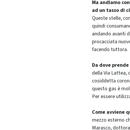
Ma andiamo con 
ad un tasso di c
Queste stelle, co
quindi consumano l
andando avanti da 
procacciata nuovo
facendo tuttora.
Da dove prende 
della Via Lattea, 
cosiddetta corona
questo gas è molt
Per essere utilizz
Come avviene q
mezzo esterno che
Marasco, dottorand