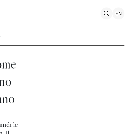
EN
come
ano
mano
indi le
. Il