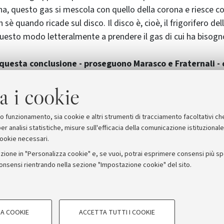
na, questo gas si mescola con quello della corona e riesce co
 sè quando ricade sul disco. Il disco è, cioè, il frigorifero del
 questo modo letteralmente a prendere il gas di cui ha bisogn
 questa conclusione - proseguono Marasco e Fraternali -
ostro modello con dei nuovi dati del Telescopio Spaziale
a i cookie
che stanno cadendo sul disco. Queste nubi sono il risultato de
l disco con quello che si trova nella corona. La nostra Galass
 vari miliardi di anni ancora".
suo funzionamento, sia cookie e altri strumenti di tracciamento facoltativi ch
er analisi statistiche, misure sull'efficacia della comunicazione istituzional
cookie necessari.
zione in "Personalizza cookie" e, se vuoi, potrai esprimere consensi più spec
consensi rientrando nella sezione "Impostazione cookie" del sito.
stampa
COOKIE TECNICI - NECESSAR
ORUM - Università di Bologna - Via Zamboni, 33 - 40126 Bologna
A COOKIE
ACCETTA TUTTI I COOKIE
gazione degli utenti, creare profili in
Si tratta di cookie tecnici utilizzati, a