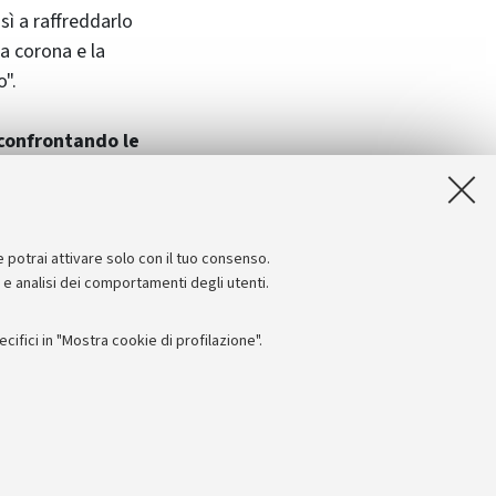
sì a raffreddarlo
la corona e la
o".
 confrontando le
che mostrano
ll'interazione tra
ia può continuare
e potrai attivare solo con il tuo consenso.
e e analisi dei comportamenti degli utenti.
ifici in "Mostra cookie di profilazione".
Seguici su:
I
 - PI: 01131710376 - CF: 80007010376
 titolo esemplificativo, per il corretto funzionamento del sito, salvare