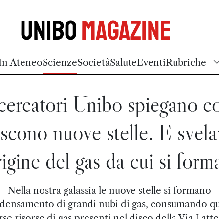
Unibo
Magazine
In Ateneo
Scienze
Società
Salute
Eventi
Rubriche
icercatori Unibo spiegano 
scono nuove stelle. E svel
rigine del gas da cui si for
Nella nostra galassia le nuove stelle si formano
ddensamento di grandi nubi di gas, consumando qu
rse risorse di gas presenti nel disco della Via Lattea