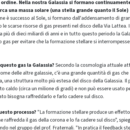
ordine. Nella nostra Galassia si formano continuamente
irca una massa solare (una stella grande quanto il Sole)
me è successo al Sole, si formano dall'addensamento di gran
e scarse risorse di gas presenti nel disco della Via Lattea. 
più di dieci miliardi di anni e in tutto questo periodo la Gal
 gas per evitare che la formazione stellare si interrompesse
questo gas la Galassia?
Secondo la cosmologia attuale att
come delle altre galassie, c’è una grande quantità di gas che 
, una struttura molto più estesa del disco della Galassia. Il
o caldo (circa un milione di gradi) e non può essere usato pe
ato bisogna raffreddarlo e farlo cadere sul disco.
uesto processo?
"La formazione stellare produce un effetto
 raffredda il gas della corona e lo fa cadere sul disco", spie
o nel gruppo del prof. Fraternali. "In pratica il feedback ste