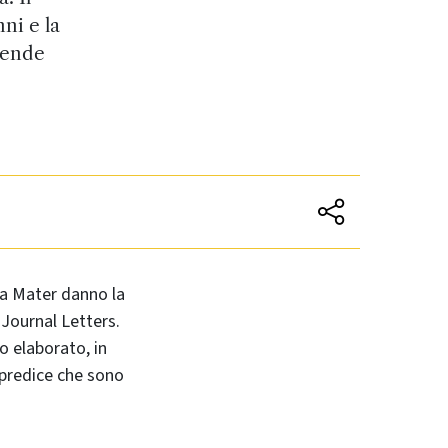
ni e la
rende
lma Mater danno la
 Journal Letters
.
o elaborato, in
 predice che sono