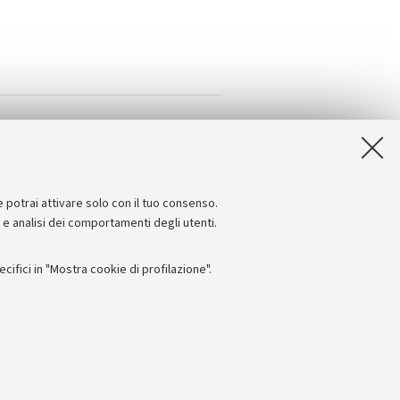
e potrai attivare solo con il tuo consenso.
e e analisi dei comportamenti degli utenti.
ifici in "Mostra cookie di profilazione".
Seguici su:
I
 - PI: 01131710376 - CF: 80007010376
 titolo esemplificativo, per il corretto funzionamento del sito, salvare