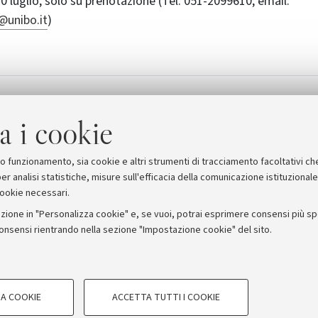
30 luglio, solo su prenotazione (Tel. 051-2099610; email:
@unibo.it
)
a
[571.2 KB]
a i cookie
suo funzionamento, sia cookie e altri strumenti di tracciamento facoltativi ch
er analisi statistiche, misure sull'efficacia della comunicazione istituzional
cookie necessari.
zione in "Personalizza cookie" e, se vuoi, potrai esprimere consensi più spec
consensi rientrando nella sezione "Impostazione cookie" del sito.
stampa
COOKIE TECNICI - NECESSAR
ORUM - Università di Bologna - Via Zamboni, 33 - 40126 Bologna
A COOKIE
ACCETTA TUTTI I COOKIE
gazione degli utenti, creare profili in
Si tratta di cookie tecnici utilizzati, a