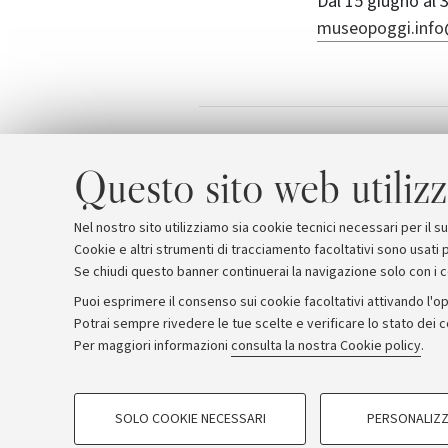
Dal 15 giugno al 
museopoggi.info
Locandin
Allegati
Questo sito web utilizz
Nel nostro sito utilizziamo sia cookie tecnici necessari per il 
Cookie e altri strumenti di tracciamento facoltativi sono usati p
Se chiudi questo banner continuerai la navigazione solo con i 
Puoi esprimere il consenso sui cookie facoltativi attivando l'op
Potrai sempre rivedere le tue scelte e verificare lo stato dei 
Archivio
Comunicati stampa
Redazione
Rassegna 
Per maggiori informazioni
consulta la nostra Cookie policy
.
COOKIE DI PROFILAZIONE - FACOLTATIVI
© Copyright 2026 - ALMA MATER STUDI
SOLO COOKIE NECESSARI
PERSONALIZZ
Si tratta di cookie utilizzati per analizzare le caratteristiche della navi