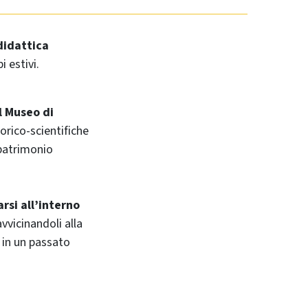
 didattica
 estivi.
l Museo di
torico-scientifiche
 patrimonio
arsi all’interno
vvicinandoli alla
 in un passato