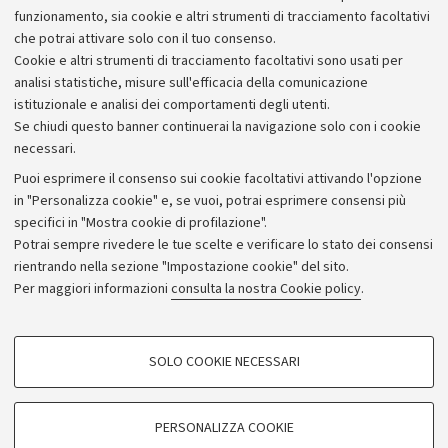
Fondazione Marino Golinelli
funzionamento, sia cookie e altri strumenti di tracciamento facoltativi
che potrai attivare solo con il tuo consenso.
Cookie e altri strumenti di tracciamento facoltativi sono usati per
analisi statistiche, misure sull'efficacia della comunicazione
istituzionale e analisi dei comportamenti degli utenti.
Se chiudi questo banner continuerai la navigazione solo con i cookie
necessari.
Archivio
Puoi esprimere il consenso sui cookie facoltativi attivando l'opzione
in "Personalizza cookie" e, se vuoi, potrai esprimere consensi più
Comunicati stampa
specifici in "Mostra cookie di profilazione".
Redazione
Potrai sempre rivedere le tue scelte e verificare lo stato dei consensi
rientrando nella sezione "Impostazione cookie" del sito.
Rassegna stampa
Per maggiori informazioni
consulta la nostra Cookie policy
.
Seguici su:
COOKIE DI PROFILAZIONE - FACOLTATIVI
SOLO COOKIE NECESSARI
Si tratta di cookie utilizzati per analizzare le caratteristiche della navigazione
degli utenti, creare profili in base al loro comportamento sul sito, per analisi
di marketing.
PERSONALIZZA COOKIE
© Copyright 2026 - ALMA MATER STUDIORUM - Università di
Mostra cookie di profilazione