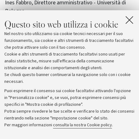
Ines Fabbro, Direttore amministrativo - Università di
Bologna
Gianfranco Franceschi, Direttore Biblioteca Walter
Questo sito web utilizza i cookie
Bigiavi - Università di Bologna
Nel nostro sito utilizziamo sia cookie tecnici necessari per il suo
Everardo Minardi, Docente di sociologia generale -
funzionamento, sia cookie e altri strumenti di tracciamento facoltativi
Università di Teramo
che potrai attivare solo con il tuo consenso.
Sarà presente l'autore.
Cookie e altri strumenti di tracciamento facoltativi sono usati per
analisi statistiche, misure sull'efficacia della comunicazione
istituzionale e analisi dei comportamenti degli utenti.
Se chiudi questo banner continuerai la navigazione solo con i cookie
necessari.
Archivio
Puoi esprimere il consenso sui cookie facoltativi attivando l'opzione
in "Personalizza cookie" e, se vuoi, potrai esprimere consensi più
Comunicati stampa
specifici in "Mostra cookie di profilazione".
Redazione
Potrai sempre rivedere le tue scelte e verificare lo stato dei consensi
rientrando nella sezione "Impostazione cookie" del sito.
Rassegna stampa
Per maggiori informazioni
consulta la nostra Cookie policy
.
Seguici su: