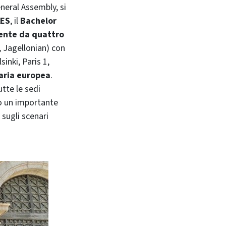
eneral Assembly, si
AES
, il
Bachelor
ente da quattro
 Jagellonian) con
sinki, Paris 1,
aria europea
.
utte le sedi
to un importante
 sugli scenari