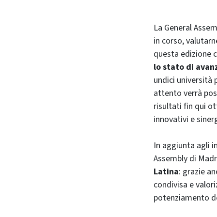
La General Assemb
in corso, valutarn
questa edizione ca
lo stato
di avan
undici università
attento verrà pos
risultati fin qui 
innovativi e siner
In aggiunta agli i
Assembly di Madri
Latina
: grazie a
condivisa e valoriz
potenziamento del