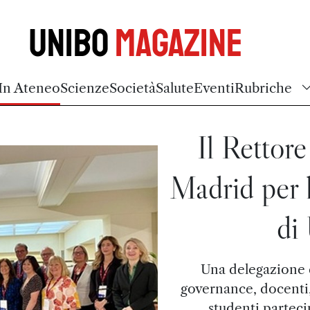
Unibo
Magazine
In Ateneo
Scienze
Società
Salute
Eventi
Rubriche
Il Rettor
Madrid per 
di
Una delegazione 
governance, docenti
studenti parteci