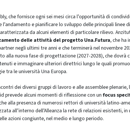
ly, che fornisce ogni sei mesi circa l’opportunità di condivid
e l’andamento e pianificare lo sviluppo delle principali linee di
ratterizzata da alcuni elementi di particolare rilievo. Anzitut
zamento delle attività del progetto
Una.Futura
, che ha
 partner negli ultimi tre anni e che terminerà nel novembre 
to alla nuova fase di progettazione (2027-2028), che dovrà c
ottenuti e immaginare ulteriori direttrici lungo le quali promu
gie tra le università Una Europa.
ncontri dei diversi gruppi di lavoro e alle assemblee plenarie, 
d prevede alcuni momenti di riflessione con un
focus speci
nche alla presenza di numerosi rettori di università latino-ame
zata all’interno dell’Alleanza la rete di relazioni esistenti, in 
le azioni congiunte, nel medio e lungo periodo.