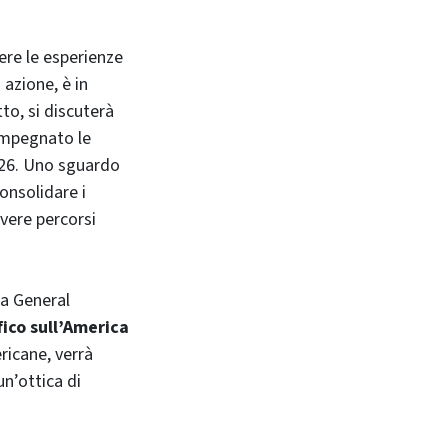
ere le esperienze
 azione, è in
to, si discuterà
 impegnato le
2026. Uno sguardo
onsolidare i
overe percorsi
la General
fico sull’America
ricane, verrà
un’ottica di