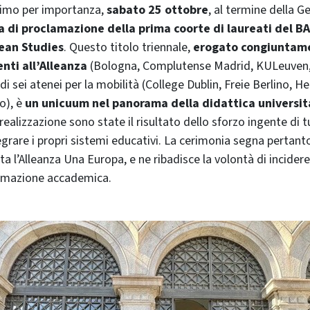
timo per importanza,
sabato 25 ottobre
, al termine della G
a di proclamazione della prima coorte di laureati del B
ean Studies
. Questo titolo triennale,
erogato congiuntam
enti all’Alleanza
(Bologna, Complutense Madrid, KULeuven,
di sei atenei per la mobilità (College Dublin, Freie Berlino, Hel
o), è
un unicuum nel panorama della didattica universit
 realizzazione sono state il risultato dello sforzo ingente di t
tegrare i propri sistemi educativi. La cerimonia segna pertan
a l’Alleanza Una Europa, e ne ribadisce la volontà di incidere
formazione accademica.