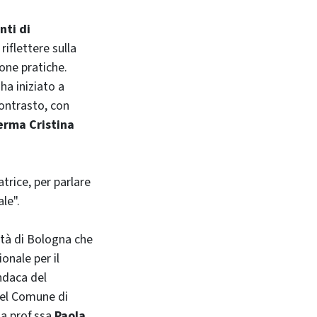
nti di
riflettere sulla
one pratiche.
a iniziato a
 contrasto, con
erma Cristina
gatrice, per parlare
le".
sità di Bologna che
onale per il
indaca del
 del Comune di
la prof.ssa
Paola