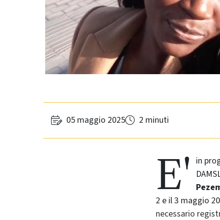
05 maggio 2025
2 minuti
E'
in pr
DAMSLa
Peze
2 e il 3 maggio 20
necessario registr