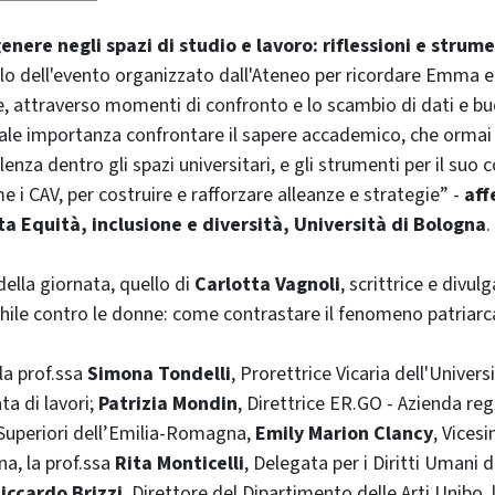
enere negli spazi di studio e lavoro: riflessioni e strume
itolo dell'evento organizzato dall'Ateneo per ricordare Emma e 
e, attraverso momenti di confronto e lo scambio di dati e bu
le importanza confrontare il sapere accademico, che ormai h
iolenza dentro gli spazi universitari, e gli strumenti per il suo
e i CAV, per costruire e rafforzare alleanze e strategie” -
aff
 Equità, inclusione e diversità, Università di Bologna
.
 della giornata, quello di
Carlotta Vagnoli
, scrittrice e divul
hile contro le donne: come contrastare il fenomeno patriarca
la prof.ssa
Simona Tondelli
, Prorettrice Vicaria dell'Univer
ta di lavori;
Patrizia Mondin
, Direttrice ER.GO - Azienda regi
i Superiori dell’Emilia-Romagna,
Emily Marion Clancy
, Vices
a, la prof.ssa
Rita Monticelli
, Delegata per i Diritti Umani
iccardo Brizzi
, Direttore del Dipartimento delle Arti Unibo, 