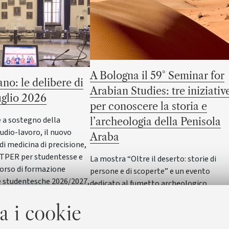
A Bologna il 59° Seminar for
ano: le delibere di
Arabian Studies: tre iniziativ
uglio 2026
per conoscere la storia e
 a sostegno della
l’archeologia della Penisola
udio-lavoro, il nuovo
Araba
di medicina di precisione,
 TPER per studentesse e
La mostra “Oltre il deserto: storie di
corso di formazione
persone e di scoperte” e un evento
 studentesche 2026/2027,
dedicato al fumetto archeologico
ova società per sport,
italiano accompagneranno il principale
a i cookie
ere, sono alcuni dei temi
convegno internazionale di archeologia
 sedute degli Organi di
storia della Penisola Araba