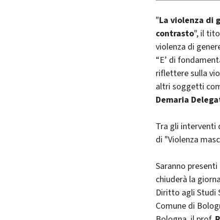
"
La violenza di g
contrasto
", il t
violenza di gener
“E’ di fondamenta
riflettere sulla v
altri soggetti com
Demaria Delegata
Tra gli interventi
di "Violenza masc
Saranno presenti 
chiuderà la giorna
Diritto agli Stud
Comune di Bologn
Bologna, il prof.
R