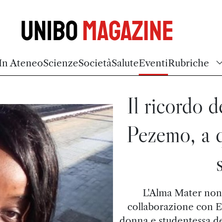
Unibo
Magazine
In Ateneo
Scienze
Società
Salute
Eventi
Rubriche
Il ricordo 
Pezemo, a q
L'Alma Mater non
collaborazione con E
donna e studentessa del