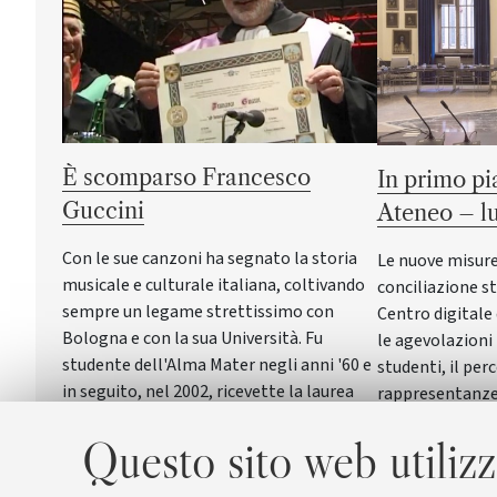
È scomparso Francesco
In primo pi
Guccini
Ateneo – l
Con le sue canzoni ha segnato la storia
Le nuove misure
musicale e culturale italiana, coltivando
conciliazione st
sempre un legame strettissimo con
Centro digitale 
Bologna e con la sua Università. Fu
le agevolazioni
studente dell'Alma Mater negli anni '60 e
studenti, il per
in seguito, nel 2002, ricevette la laurea
rappresentanze
honoris causa in Scienze della
UniboWell la nu
Questo sito web utilizz
formazione primaria
salute e beness
affrontati nelle