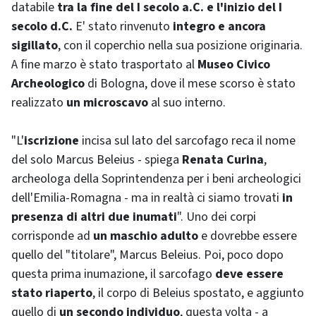
databile
tra la fine del I secolo a.C. e l'inizio del I
secolo d.C.
E' stato rinvenuto
integro e ancora
sigillato
, con il coperchio nella sua posizione originaria.
A fine marzo è stato trasportato al
Museo Civico
Archeologico
di Bologna, dove il mese scorso è stato
realizzato
un microscavo
al suo interno.
"L'
iscrizione
incisa sul lato del sarcofago reca il nome
del solo Marcus Beleius - spiega
Renata Curina
,
archeologa della Soprintendenza per i beni archeologici
dell'Emilia-Romagna - ma in realtà ci siamo trovati
in
presenza di altri due inumati
". Uno dei corpi
corrisponde ad
un maschio adulto
e dovrebbe essere
quello del "titolare", Marcus Beleius. Poi, poco dopo
questa prima inumazione, il sarcofago
deve essere
stato riaperto
, il corpo di Beleius spostato, e aggiunto
quello di
un secondo individuo
, questa volta - a