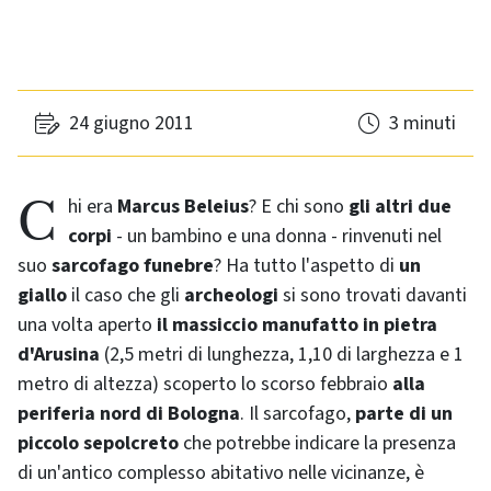
24 giugno 2011
3 minuti
Chi era
Marcus Beleius
? E chi sono
gli altri due
corpi
- un bambino e una donna - rinvenuti nel
suo
sarcofago funebre
? Ha tutto l'aspetto di
un
giallo
il caso che gli
archeologi
si sono trovati davanti
una volta aperto
il massiccio manufatto in pietra
d'Arusina
(2,5 metri di lunghezza, 1,10 di larghezza e 1
metro di altezza) scoperto lo scorso febbraio
alla
periferia nord di Bologna
. Il sarcofago,
parte di un
piccolo sepolcreto
che potrebbe indicare la presenza
di un'antico complesso abitativo nelle vicinanze, è