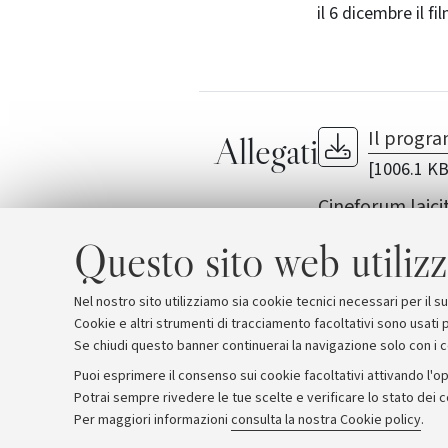
il 6 dicembre il f
Il progra
Allegati
[1006.1 KB
Cineforum laic
Il blog di Diritt
Questo sito web utilizz
Nel nostro sito utilizziamo sia cookie tecnici necessari per il 
Cookie e altri strumenti di tracciamento facoltativi sono usati p
Se chiudi questo banner continuerai la navigazione solo con i 
Puoi esprimere il consenso sui cookie facoltativi attivando l'op
Potrai sempre rivedere le tue scelte e verificare lo stato dei 
Archivio
Comunicati stampa
Redazione
Rassegna 
Per maggiori informazioni
consulta la nostra Cookie policy
.