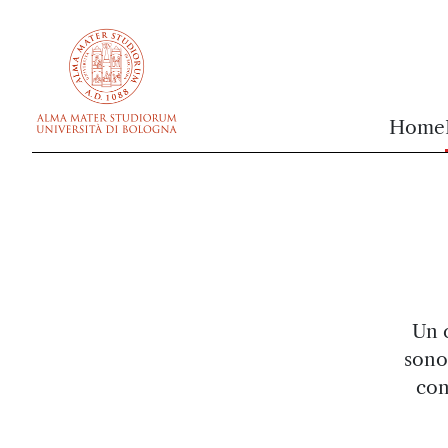
vai al contenuto della pagina
vai al menu di navigazione
Home
Un c
sono 
con