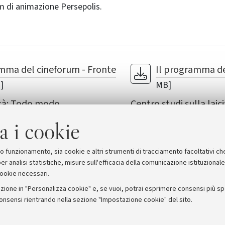
ilm di animazione Persepolis.
mma del cineforum - Fronte
Il programma de
]
MB]
ità: Todo modo
Centro studi sulla laici
o ecclesiastico
a i cookie
suo funzionamento, sia cookie e altri strumenti di tracciamento facoltativi ch
er analisi statistiche, misure sull'efficacia della comunicazione istituzional
cookie necessari.
zione in "Personalizza cookie" e, se vuoi, potrai esprimere consensi più spec
consensi rientrando nella sezione "Impostazione cookie" del sito.
stampa