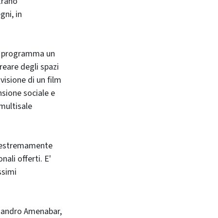
trano
gni, in
n programma un
reare degli spazi
visione di un film
sione sociale e
 multisale
a estremamente
ali offerti. E'
ssimi
ejandro Amenabar,