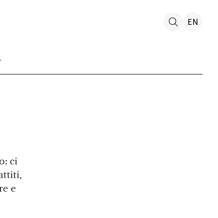
EN
o: ci
ttiti,
re e