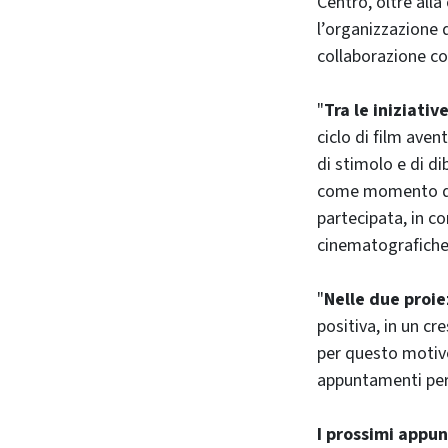
Centro, oltre alla
l’organizzazione d
collaborazione co
"
Tra le iniziati
ciclo di film aven
di stimolo e di di
come momento di c
partecipata, in co
cinematografiche 
"
Nelle due proie
positiva, in un cr
per questo motivo
appuntamenti per 
I prossimi appu