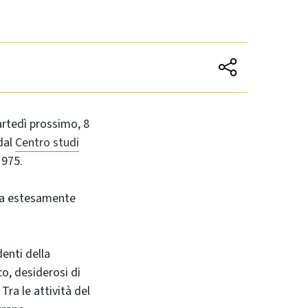
rtedì prossimo, 8
dal
Centro studi
1975.
rla estesamente
enti della
co, desiderosi di
Tra le attività del