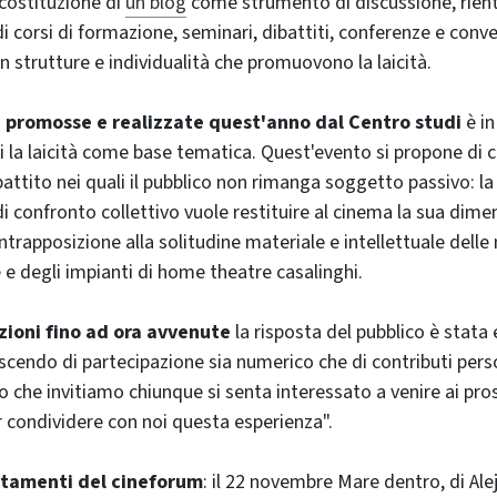
 costituzione di
un blog
come strumento di discussione, rien
i corsi di formazione, seminari, dibattiti, conferenze e conve
n strutture e individualità che promuovono la laicità.
ve promosse e realizzate quest'anno dal Centro studi
è i
ti la laicità come base tematica. Quest'evento si propone di c
battito nei quali il pubblico non rimanga soggetto passivo: la 
onfronto collettivo vuole restituire al cinema la sua dimen
ntrapposizione alla solitudine materiale e intellettuale delle
e degli impianti di
home theatre
casalinghi.
zioni fino ad ora avvenute
la risposta del pubblico è stat
escendo di partecipazione sia numerico che di contributi person
 che invitiamo chiunque si senta interessato a venire ai pro
condividere con noi questa esperienza".
ntamenti del cineforum
: il 22 novembre Mare dentro, di Al