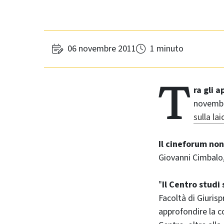
06 novembre 2011
1 minuto
T
ra gli 
novembre
sulla lai
Il cineforum non
Giovanni Cimbalo,
"
Il Centro studi
Facoltà di Giurisp
approfondire la co