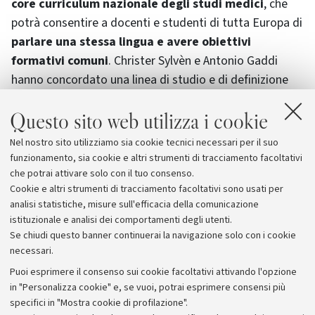
core
curriculum nazionale degli studi medici
, che
potrà consentire a docenti e studenti di tutta Europa di
parlare una stessa lingua e avere obiettivi
formativi comuni
. Christer Sylvèn e Antonio Gaddi
hanno concordato una linea di studio e di definizione
degli obiettivi formativi nel campo della
e-Health
Questo sito web utilizza i cookie
(telemedicina,
home-care
, cartelle cliniche e fascicoli
sanitari elettronici, uso di internet e delle reti) da
Nel nostro sito utilizziamo sia cookie tecnici necessari per il suo
inserire nei curiculum delle due nazioni e da proporre
funzionamento, sia cookie e altri strumenti di tracciamento facoltativi
agli altri paesi europei.
che potrai attivare solo con il tuo consenso.
Cookie e altri strumenti di tracciamento facoltativi sono usati per
analisi statistiche, misure sull'efficacia della comunicazione
istituzionale e analisi dei comportamenti degli utenti.
Se chiudi questo banner continuerai la navigazione solo con i cookie
necessari.
Archivio
Puoi esprimere il consenso sui cookie facoltativi attivando l'opzione
in "Personalizza cookie" e, se vuoi, potrai esprimere consensi più
Comunicati stampa
specifici in "Mostra cookie di profilazione".